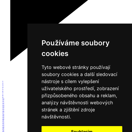
Používáme soubory
cookies
Tyto webové stránky používají
soubory cookies a další sledovací
nástroje s cílem vylepšení
1
2
3
uživatelského prostředí, zobrazení
4
5
6
7
přizpůsobeného obsahu a reklam,
8
9
10
analýzy návštěvnosti webových
11
12
13
14
stránek a zjištění zdroje
15
16
17
návštěvnosti.
18
19
20
21
22
23
24
25
Souhlasím
26