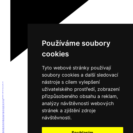
Používáme soubory
cookies
Tyto webové stránky používají
soubory cookies a další sledovací
nástroje s cílem vylepšení
1
2
3
uživatelského prostředí, zobrazení
4
5
6
7
přizpůsobeného obsahu a reklam,
8
9
10
analýzy návštěvnosti webových
11
12
13
14
stránek a zjištění zdroje
15
16
17
návštěvnosti.
18
19
20
21
22
23
24
25
Souhlasím
26