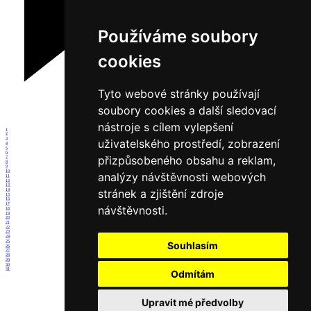
Používáme soubory
cookies
Tyto webové stránky používají
soubory cookies a další sledovací
nástroje s cílem vylepšení
1
2
3
uživatelského prostředí, zobrazení
4
5
6
přizpůsobeného obsahu a reklam,
7
8
9
10
analýzy návštěvnosti webových
11
12
13
stránek a zjištění zdroje
14
15
16
17
návštěvnosti.
18
19
20
21
22
23
24
25
Souhlasím
26
27
28
29
30
31
Odmítám
Upravit mé předvolby