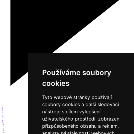
Používáme soubory
cookies
Tyto webové stránky používají
soubory cookies a další sledovací
1
2
nástroje s cílem vylepšení
3
4
5
6
uživatelského prostředí, zobrazení
7
8
9
přizpůsobeného obsahu a reklam,
10
11
12
13
analýzy návštěvnosti webových
14