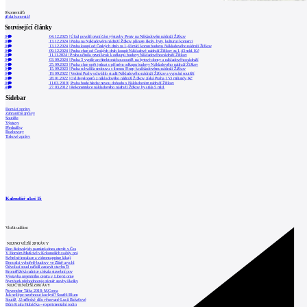
0
komentářů
přidat komentář
Související články
0
04.12.2025
|
Úřad povolil první část výstavby Penty na Nákladovém nádraží Žižkov
0
13.12.2024
|
Praha na Nákladovém nádraží Žižkov plánuje školy, byty, kulturu i komerci
0
13.12.2024
|
Praha koupí od Českých drah za 1,43 mld. korun budovu Nákladového nádraží Žižkov
0
09.12.2024
|
Praha chce od Českých drah koupit Nákladové nádraží Žižkov za 1,43 mld. Kč
0
11.11.2024
|
Praha učinila první krok k odkupu budovy Nákladového nádraží Žižkov
0
03.09.2024
|
Praha 3 vypíše architektonickou soutěž na bytové domy u nákladového nádraží
0
25.09.2023
|
Praha chce opět jednat o přímém odkupu budovy Nákladového nádraží Žižkov
0
15.09.2023
|
Praha schválila smlouvu s firmou Finep k nákladovému nádraží Žižkov
0
19.09.2022
|
Vedení Prahy schválilo studii Nákladového nádraží Žižkov a vypsání soutěží
0
28.01.2022
|
Od developerů z nákladového nádraží Žižkov získá Praha 1,53 miliardy Kč
0
11.03.2019
|
Praha bude hledat novou dohodu o Nákladovém nádraží Žižkov
4
27.03.2012
|
Rekonstrukce nákladového nádraží Žižkov by stála 5 mld.
Sidebar
Domácí zprávy
Zahraniční zprávy
Soutěže
Výstavy
Přednášky
Rozhovory
Tiskové zprávy
Kalendář akcí
15
Vložit událost
NEJNOVĚJŠÍ ZPRÁVY
Den židovských památek dnes otevře v Čes
V Horním Maršově v Krkonoších začaly prá
Světelné instalace a videomapping lákají
Demolici vyhořelé budovy ve Zlíně urychl
Odvolací soud nařídil zastavit stavbu Tr
Kroměřížská radnice získala stavební pov
Výstavba urgentního centra v Liberci ome
Nymburk přehodnocuje záměr stavby školky
NEJČTENĚJŠÍ ZPRÁVY
November Talks 2018: M.Corea
Jak nejlépe navrhnout kuchyň? Soutěž Blum
Soutěž „Umělecké dílo věnované Lucii Bakešové
Dům Karla Hubáčka – experimentální rodin