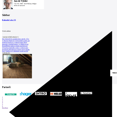
Jan de Vylder
*
03. 06. 1968
-
Sint-Niklaas, Belgie
58 let od narození
Sidebar
Kalendář akcí
15
Vložit událost
NEJNOVĚJŠÍ ZPRÁVY
Den židovských památek dnes otevře v Čes
V Horním Maršově v Krkonoších začaly prá
Světelné instalace a videomapping lákají
Demolici vyhořelé budovy ve Zlíně urychl
Kroměřížská radnice získala stavební pov
Výstavba urgentního centra v Liberci ome
Nymburk přehodnocuje záměr stavby školky
Nový stadion za Lužánkami nesmí mít dle
KATALOG
Partneři
1
2
3
4
5
6
Prev
Next