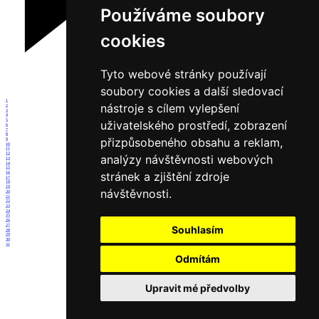
Používáme soubory
cookies
Tyto webové stránky používají
soubory cookies a další sledovací
1
nástroje s cílem vylepšení
2
3
4
5
uživatelského prostředí, zobrazení
6
7
8
přizpůsobeného obsahu a reklam,
9
10
11
12
analýzy návštěvnosti webových
13
14
15
stránek a zjištění zdroje
16
17
18
19
návštěvnosti.
20
21
22
23
24
25
26
27
Souhlasím
28
29
30
31
Odmítám
Upravit mé předvolby