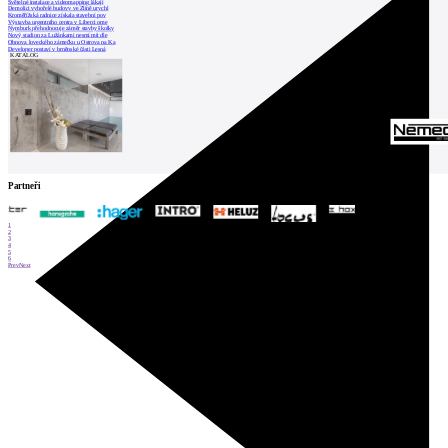
Světelné instalace a videomapping lákají
Demolici vyhořelé budovy ve Zlíně urychl
Kroměřížská radnice získala stavební pov
Výstavba urgentního centra v Liberci ome
Nymburk přehodnocuje záměr stavby školky
Nový stadion za Lužánkami nesmí mít dle
Obnova loveckého zámečku u Ostrova na Ka
Developer postaví v brněnské části Lesná
KATALOG
Partneři
1
2
3
4
5
6
Prev
Next