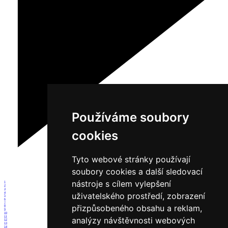
Používáme soubory
cookies
Tyto webové stránky používají
soubory cookies a další sledovací
nástroje s cílem vylepšení
1
2
3
4
uživatelského prostředí, zobrazení
5
6
7
přizpůsobeného obsahu a reklam,
8
9
10
11
analýzy návštěvnosti webových
12
13
14