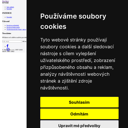
Prev
Next
O NÁS
Náš příběh
Kontakt
INZERCE
Používáme soubory
Kontakt
Uživatel
cookies
Katalog architektů
Katalog dodavatelů
Vložit inzerát do burzy práce
Newsletter
Přihlaste se k odběru našeho pravidelného týdenního newsletteru:
Tyto webové stránky používají
Fill in „nospam“
soubory cookies a další sledovací
© Archiweb, s.r.o. 1997-2026
nástroje s cílem vylepšení
ISSN: 1801-3902
uživatelského prostředí, zobrazení
přizpůsobeného obsahu a reklam,
analýzy návštěvnosti webových
stránek a zjištění zdroje
návštěvnosti.
Souhlasím
Odmítám
Upravit mé předvolby