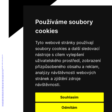
Používáme soubory
cookies
Tyto webové stránky používají
soubory cookies a další sledovací
nástroje s cílem vylepšení
1
2
3
uživatelského prostředí, zobrazení
4
5
6
přizpůsobeného obsahu a reklam,
7
8
9
10
analýzy návštěvnosti webových
11
12
13
14
stránek a zjištění zdroje
15
16
17
návštěvnosti.
18
19
20
21
22
23
24
25
Souhlasím
26
27
28
29
30
31
Odmítám