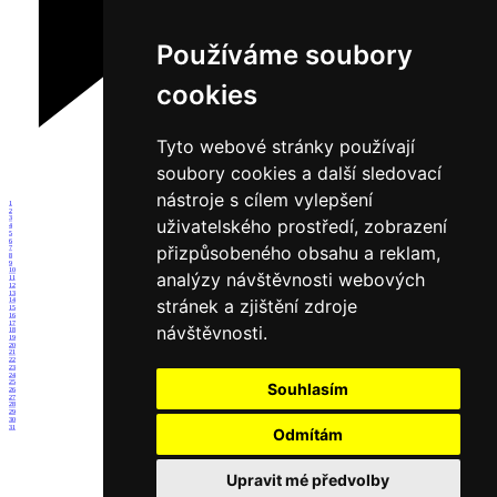
Používáme soubory
cookies
Tyto webové stránky používají
soubory cookies a další sledovací
nástroje s cílem vylepšení
1
2
3
uživatelského prostředí, zobrazení
4
5
6
přizpůsobeného obsahu a reklam,
7
8
9
10
analýzy návštěvnosti webových
11
12
13
stránek a zjištění zdroje
14
15
16
17
návštěvnosti.
18
19
20
21
22
23
24
25
Souhlasím
26
27
28
29
30
31
Odmítám
Upravit mé předvolby