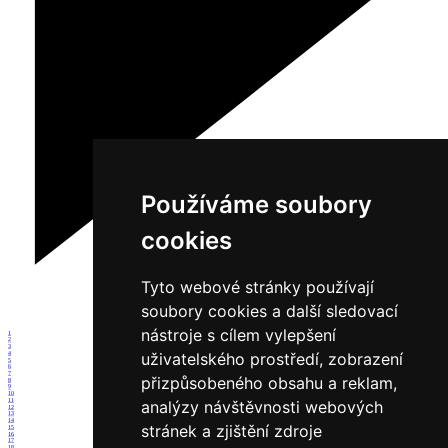
Používáme soubory
cookies
Tyto webové stránky používají
soubory cookies a další sledovací
nástroje s cílem vylepšení
1
2
3
uživatelského prostředí, zobrazení
4
5
6
7
přizpůsobeného obsahu a reklam,
8
9
10
11
analýzy návštěvnosti webových
12
13
14
stránek a zjištění zdroje
15
16
17
18