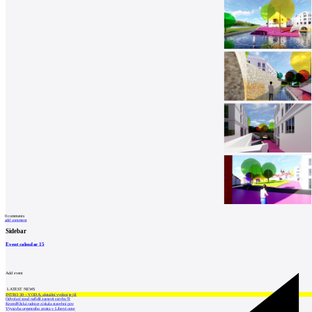
0
comments
add comment
Sidebar
Event calendar
15
Add event
LATEST NEWS
INTRO 30 – VODA: aktuální vydání je již
Odvolací soud nařídil zastavit stavbu Tr
Kroměřížská radnice získala stavební pov
Výstavba urgentního centra v Liberci ome