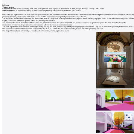
Publisher
Tisková zpráva
Exhibition:
Church of the Beheading of St. John the Baptist in Kadaň August 23 - September 21, 2025, every Saturday + Sunday 13:00 - 17:00.
Mini-conference:
Aula of the Secondary School of Civil Engineering in Kadaň on September 19, 2025, at 15:00.
Some time ago, representatives of the Kadaň local government initiated a continuation of the discussion about the future of the historical Špitálské suburb in Kadaň, which was razed to the
ground in the 1960s, and we have yet to find a way to heal the scar created and dignifiedly return normal life to the area.
The provisional result of these reflections is a sketch in the form of a large-scale working animation and a physical model currently displayed in the Church of the Beheading of St. John th
Baptist, which once formed the spiritual center of a pulsating urban district.
The authors of the sketch are architects Michal Fišer and Jáchym Vacek from the studio třiarchitekti, but the creative process is open to everyone who cares about the state of the
environment in which we live, want to live, and which we will one day pass on to our descendants.
The work is part of the Kadaň Visions event organized by the City of Kadaň, showcasing currently developed projects for the city. They will be presented together by their authors at the
mini-conference and moderated discussion on September 19, 2025, at 15:00 in the aula of the Secondary School of Civil Engineering in Kadaň.
The English translation is powered by AI tool. Switch to Czech to view the original text source.