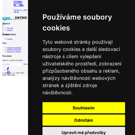
INTRO
Patička
06 - Sklo
VEGA s.r.o., 2018
189 Kč
Používáme soubory
internet center of architecture
1
ABOUT
2
cookies
3
Our store
4
Contact
5
6
MARKETING
Prev
Next
Contact
Tyto webové stránky používají
User
soubory cookies a další sledovací
Catalog of architects
Catalog of suppliers
Insert ad to job find
nástroje s cílem vylepšení
Newsletter
Sign for a weekly newsletter:
uživatelského prostředí, zobrazení
Fill in „nospam“
přizpůsobeného obsahu a reklam,
© Archiweb, s.r.o. 1997-2026
ISSN: 1801-3902
analýzy návštěvnosti webových
stránek a zjištění zdroje
návštěvnosti.
Souhlasím
Odmítám
Upravit mé předvolby