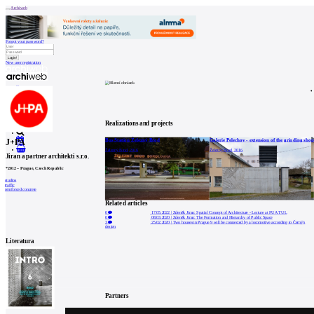
Archiweb
Forgot your password?
New user registration
News
Architects
Buildings
Catalogue
E-shop
Job find
165
cz
Realizations and projects
Bus Station Železný Brod
Galerie Pelechov - extension of the grinding shop
J+PA
0
Železný Brod, 2016
Železný Brod, 2016
Jiran a partner architekti s.r.o.
*
2012
–
Prague, Czech Republic
studios
traffic
reinforced concrete
Related articles
0
17.05.2022
|
Zdeněk Jiran: Spatial Concept of Architecture - Lecture at FUA TUL
0
08.03.2020
|
Zdeněk Jiran: The Formation and Hierarchy of Public Space
3
25.02.2020
|
Two houses in Prague 9 will be connected by a locomotive according to Černý's
design
Literatura
Partners