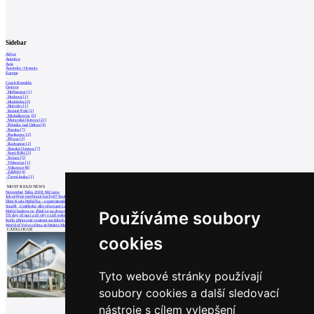
Sidebar
Africa
America
Asia
Australia / Oceania
Europe
Czech Republic
Ostrava
Heřmanice [1]
Hrabová [1]
Hrabůvka [2]
Hulváky [1]
Krásné Pole [2]
Michálkovice [3]
Moravská Ostrava [21]
Polanka nad Odrou [4]
Poruba [7]
Pustkovec [2]
Přívoz [3]
Radvanice [2]
Slezská Ostrava [7]
Stará Bělá [2]
Svinov [5]
Třebovice [1]
Vítkovice [8]
Zábřeh [4]
Černá louka [1]
MOST READ NEWS
November Talks 2018: M.Corea
Jak nejlépe navrhnout kuchyň? Soutěž Blum
Dům Karla Hubáčka – experimentální rodin
Soutěž „Umělecké dílo věnované Lucii Bakešové
Používáme soubory
Hořící budova ve Zlíně se na dvou místec
Tři dny, tři noci a tři vily v záři světel
Kolín připravuje centrum sociálních služ
World of Volvo očima architekta Martina
CATALOGUE
cookies
Tyto webové stránky používají
soubory cookies a další sledovací
nástroje s cílem vylepšení