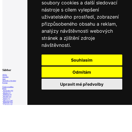
soubory cookies a další sledovací
nástroje s cílem vylepšení
uživatelského prostředí, zobrazení
přizpůsobeného obsahu a reklam,
analýzy návštěvnosti webových
stránek a zjištění zdroje
návštěvnosti.
Souhlasím
Sidebar
Odmítám
Afrika
Amerika
Asie
Australie a Oceánie
Upravit mé předvolby
Evropa
Česká republika
Praha
Barrandov [8]
Benice [1]
Bohnice [4]
Braník [13]
Brnky [1]
Břevnov [28]
Bubeneč [43]
Čakovice [4]
Černý Most [1]
Čimice [3]
Ďáblice [6]
Davle [2]
Dejvice [67]
Dolní Chabry [5]
Dolní Měcholupy [2]
Dolní Počernice [3]
Dubeč [4]
Hloubětín [7]
Hlubočepy [9]
Hodkovičky [7]
Holešovice [111]