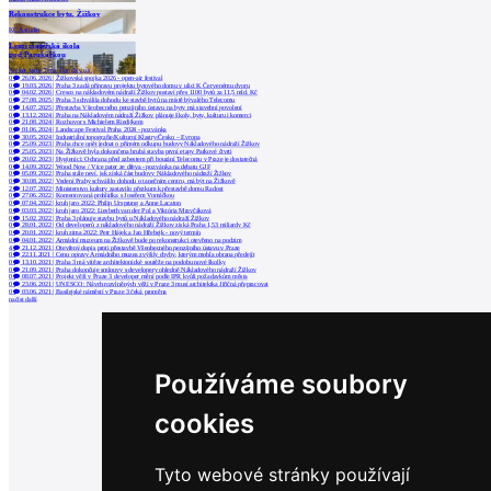
Rekonstrukce bytu, Žižkov
KCA studio
Lesní mateřská škola
pod Parukářkou
Ateliér Jasné
Terra Florida v.o.s.
0
26.06.2026
|
Žižkovská spojka 2026 - open-air festival
0
19.03.2026
|
Praha 3 zadá přípravu projektu bytového domu v ulici K Červenému dvoru
0
04.02.2026
|
Cresco na nákladovém nádraží Žižkov postaví přes 1100 bytů za 11,5 mld. Kč
0
27.08.2025
|
Praha 3 schválila dohodu ke stavbě bytů na místě bývalého Telecomu
0
14.07.2025
|
Přestavba Všeobecného penzijního ústavu na byty má stavební povolení
0
13.12.2024
|
Praha na Nákladovém nádraží Žižkov plánuje školy, byty, kulturu i komerci
0
21.08.2024
|
Rozhovor s Michielem Riedijkem
0
01.06.2024
|
Landscape Festival Praha 2024 - pozvánka
0
30.05.2024
|
Industriální topografie/Kulturní Klastry/Česko – Evropa
0
25.09.2023
|
Praha chce opět jednat o přímém odkupu budovy Nákladového nádraží Žižkov
0
25.05.2023
|
Na Žižkově byla dokončena hrubá stavba první etapy Parkové čtvrti
0
20.02.2023
|
Hygienici: Ochrana před azbestem při bourání Telecomu v Praze je dostatečná
0
14.09.2022
|
Wood Now / Více pater ze dřeva - pozvánka na debatu GJF
0
05.09.2022
|
Praha stále neví, jak získá část budovy Nákladového nádraží Žižkov
0
30.08.2022
|
Vedení Prahy schválilo dohodu o tanečním centru, má být na Žižkově
2
12.07.2022
|
Ministerstvo kultury zastavilo přezkum k přestavbě domu Radost
0
27.06.2022
|
Komentovaná prohlídka s Josefem Vomáčkou
0
07.04.2022
|
kruh jaro 2022: Philip Ursprung a Anne Lacaton
0
03.03.2022
|
kruh jaro 2022: Liesbeth van der Pol a Viktória Mravčáková
0
15.02.2022
|
Praha 3 plánuje stavbu bytů u Nákladového nádraží Žižkov
0
28.01.2022
|
Od developerů z nákladového nádraží Žižkov získá Praha 1,53 miliardy Kč
0
20.01.2022
|
kruh zima 2022: Petr Hájek a Jan Hřebejk - nový termín
0
04.01.2022
|
Armádní muzeum na Žižkově bude po rekonstrukci otevřeno na podzim
4
21.12.2021
|
Otevřený dopis proti přestavbě Všeobecného penzijního ústavu v Praze
0
22.11.2021
|
Cenu opravy Armádního muzea zvýšily chyby, kterým mohla obrana předejít
0
13.10.2021
|
Praha 3 má vítěze architektonické soutěže na podobu nové školky
0
21.09.2021
|
Praha dokončuje smlouvy s developery ohledně Nákladového nádraží Žižkov
0
08.07.2021
|
Projekt věží v Praze 3 developer mění podle IPR kvůli požadavkům města
0
23.06.2021
|
UNESCO: Návrh rozvlněných věží v Praze 3 musí architektka Jiřičná přepracovat
0
03.06.2021
|
Basilejské náměstí v Praze 3 čeká proměna
načíst další
Používáme soubory
cookies
Tyto webové stránky používají