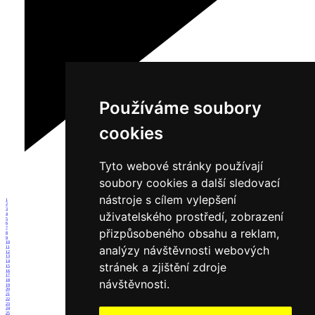
Používáme soubory
cookies
Tyto webové stránky používají
soubory cookies a další sledovací
nástroje s cílem vylepšení
1
2
3
uživatelského prostředí, zobrazení
4
5
6
7
přizpůsobeného obsahu a reklam,
8
9
10
analýzy návštěvnosti webových
11
12
13
14
stránek a zjištění zdroje
15
16
17
návštěvnosti.
18
19
20
21
22
23
24
25