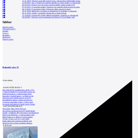
0
13.11.2019
|
Odvolací soud řeší počtvrté spor o rekonstrukci kubistického domu
0
12.02.2019
|
Ani ve třetím kole nepřišla nabídka na nájem zámku ve Veleslavíně
0
04.02.2019
|
Praha 6 chce do areálu veleslavínského zámku umístit ZUŠ
0
07.01.2019
|
O pronájem zámku Veleslavín ani podruhé nikdo neprojevil zájem
0
06.12.2018
|
O pronájem zámku Veleslavín nikdo neprojevil zájem
0
29.11.2018
|
Babiš chce za zámek na Veleslavíně 16 pozemků v Letňanech
0
09.11.2018
|
Zámek v pražském Veleslavíně se dražit nebude
0
31.10.2018
|
Spojené síly žádají odklad rozhodnutí o zámečku ve Veleslavíně
0
20.04.2007
|
Stát chce nově pronajmout část Domu U Černé Matky boží
Sidebar
Domácí zprávy
Zahraniční zprávy
Soutěže
Výstavy
Přednášky
Rozhovory
Tiskové zprávy
Kalendář akcí
15
Vložit událost
NEJNOVĚJŠÍ ZPRÁVY
Den židovských památek dnes otevře v Čes
V Horním Maršově v Krkonoších začaly prá
Světelné instalace a videomapping lákají
Demolici vyhořelé budovy ve Zlíně urychl
Odvolací soud nařídil zastavit stavbu Tr
Kroměřížská radnice získala stavební pov
Výstavba urgentního centra v Liberci ome
Nymburk přehodnocuje záměr stavby školky
NEJČTENĚJŠÍ ZPRÁVY
November Talks 2018: M.Corea
Jak nejlépe navrhnout kuchyň? Soutěž Blum
Soutěž „Umělecké dílo věnované Lucii Bakešové
Dům Karla Hubáčka – experimentální rodin
Hořící budova ve Zlíně se na dvou místec
Tři dny, tři noci a tři vily v záři světel
Kolín připravuje centrum sociálních služ
World of Volvo očima architekta Martina
KATALOG