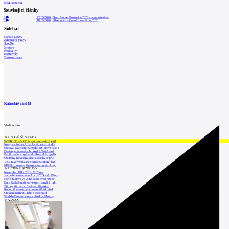
přidat komentář
Související články
0
22.05.2026
|
Open House Boskovice 2026 - pop-up festival
0
18.05.2026
|
Ohlédnutí za Open House Brno 2026
Sidebar
Domácí zprávy
Zahraniční zprávy
Soutěže
Výstavy
Přednášky
Rozhovory
Tiskové zprávy
Kalendář akcí
15
Vložit událost
NEJNOVĚJŠÍ ZPRÁVY
INTRO 30 – VODA: aktuální vydání je již
Nový stadion za Lužánkami nesmí mít dle
Obnova loveckého zámečku u Ostrova na Ka
Developer postaví v brněnské části Lesná
Babiš uvažuje o převodu Hrzánského palác
Oblíbený karvinský areál Lodičky se přip
V Ostravě vzniká Rezidence Stodolní, byt
Mělník znovu vypíše tendr na opravu koup
NEJČTENĚJŠÍ ZPRÁVY
November Talks 2018: M.Corea
Jak nejlépe navrhnout kuchyň? Soutěž Blum
Hořící budova ve Zlíně se na dvou místec
Dům Karla Hubáčka – experimentální rodin
Tři dny, tři noci a tři vily v záři světel
Kolín připravuje centrum sociálních služ
Otevření náměstí Jiřího z Poděbrad
World of Volvo očima architekta Martina
KATALOG