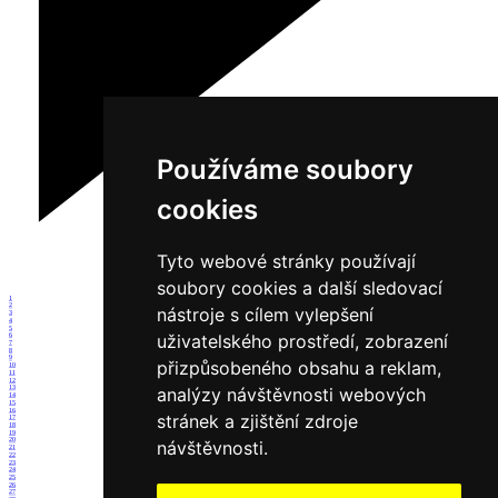
Používáme soubory
cookies
Tyto webové stránky používají
soubory cookies a další sledovací
1
2
nástroje s cílem vylepšení
3
4
5
uživatelského prostředí, zobrazení
6
7
8
9
přizpůsobeného obsahu a reklam,
10
11
12
analýzy návštěvnosti webových
13
14
15
16
stránek a zjištění zdroje
17
18
19
20
návštěvnosti.
21
22
23
24
25
26
27