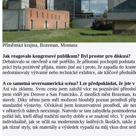
Příměstská krajina, Bozeman, Montana
Jak reagovalo kongresové publikum? Byl prostor pro diskusi?
Debatovalo se otevřeně a mě potěšilo, že přítomní pochopili podstatu 
práci byla pozitivně přijata, mimo jiné asi i proto, že zapadla do kon
nedominovaly výtvarné nebo technické exhibice, ale klíčové přednášk
A co samotná severoamerická scéna? Lze předpokládat, že jste 
Asi vás zklamu. Svou cestu jsem založil více na poznávání přírodní
jsem viděl jen Denver a San Francisko. Z menších měst Bozeman, kde 
staveb. Díky němu jsem měl možnost hlouběji poznat prostředí pří
standardní výstavby. Očekával jsem konzervativní prostředí, ale ne
v některých státech neexistuje. Natvrdo se tam zabydlela postmoderna
pořád lidi, kteří dělají tradiční stavby dobře a se znalostí věci. V po
individuálně, jak se učili na modernisticky laděných školách, takž
jak různé styly, tak materiály a výsledek vypadá na můj vkus dost ned