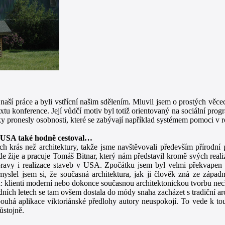
naší práce a byli vstřícní našim sdělením. Mluvil jsem o prostých věce
textu konference. Její vůdčí motiv byl totiž orientovaný na sociální pr
y pronesly osobnosti, které se zabývají například systémem pomoci v r
v USA také hodně cestoval…
ch krás než architektury, takže jsme navštěvovali především přírodní
žije a pracuje Tomáš Bitnar, který nám představil kromě svých realiz
pravy i realizace staveb v USA. Zpočátku jsem byl velmi překvapen 
myslel jsem si, že současná architektura, jak ji člověk zná ze západ
: klienti moderní nebo dokonce současnou architektonickou tvorbu necht
sledních letech se tam ovšem dostala do módy snaha zacházet s tradiční ar
e pouhá aplikace viktoriánské předlohy autory neuspokojí. To vede k 
ůstojně.