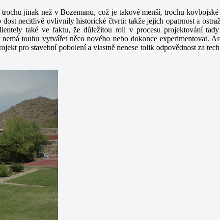
e trochu jinak než v Bozemanu, což je takové menší, trochu kovbojsk
ost necitlivě ovlivnily historické čtvrti: takže jejich opatrnost a ostr
entely také ve faktu, že důležitou roli v procesu projektování tady 
 a nemá touhu vytvářet něco nového nebo dokonce experimentovat. Arc
ojekt pro stavební pobolení a vlastně nenese tolik odpovědnost za tech