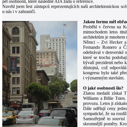
pět osobností, které následně AIA žádá o reference.
Navrhl jsem šest zástupců reprezentujících naši architektonickou sc
u nás i v zahraničí.
Jakou formu měl obřad
Proběhl v červnu na K
mimochodem letos titul
architektům je mnohem u
Němci – Zvi Hecker a 
Fernando Romero a Číň
odehrával v denverské o
které se trochu podobaj
bývalí prezidenti nebo ka
důstojná, což odpovídá 
kongresu bylo také pře
i významným stavbám.
O jaké osobnosti šlo?
Zlatou medaili získal 
Williams a Billie Tsien.
provozu. Letos ji získa
Dále udělují ceny jedno
sympatické, že na rozdíl
Samozřejmě to souvisí s
skromnější poměry. Krom