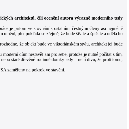
ických architektů, čili ocenění autora výrazně moderního tedy
ráce je přitom ve srovnání s ostatními čestnými členy asi nejméně
mění, předpokládá se zřejmě, že bude šišaté a špičaté a udělá ho
 rozhodne, že objekt bude ve viktoriánském stylu, architekt jej bude
 moderní dům nestavěl ani pro sebe, protože je nutné počítat s tím,
nebo staré dřevěné rodinné domky tedy – není divu, že proti tomu,
ou USA zaměřeny na pokrok ve stavění.