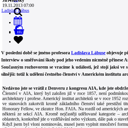
Jiří Horský
19.11.2013 07:00
Ladislav Lábus
0
V poslední době se jméno profesora
Ladislava Lábuse
objevuje p
Interview o směřování školy pod jeho vedením nicméně přinese Ar
Současným rozhovorem se vracíme k události, jež stojí jaksi ve
silnější: totiž k udělení čestného členství v Americkém institutu a
Nedávno jste se vrátil z Denveru z kongresu AIA, kde jste obdrž
Členství v AIA, který byl založen již v roce 1857, není podmínkou v
architektury i profese. Americký institut architektů se v roce 1952 ro
ve stanovách zakotvili kromě základního členství také prestižní 
Honorary Fellow, ve zkratce Hon. FAIA. Na rozdíl od amerických arc
některá ze sekcí AIA. Kromě nejčastěji udělované kategorie – archi
oblastech, konkrétně jde o vzdělávání nebo výzkum, dále pak o stavebn
Když jsem byl vloni nominován, musel jsem vyplnit množství formulá