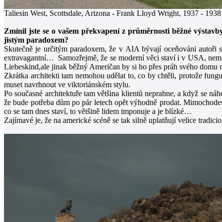
Taliesin West, Scottsdale, Arizona - Frank Lloyd Wright, 1937 - 1938
Zmínil jste se o vašem překvapení z průměrnosti běžné výstavby
jistým paradoxem?
Skutečně je určitým paradoxem, že v AIA bývají oceňováni autoři st
extravagantní… Samozřejmě, že se moderní věci staví i v USA, nemu
Liebeskind,ale jinak běžný Američan by si ho přes práh svého dom
Zkrátka architekti tam nemohou udělat to, co by chtěli, protože fungu
muset navrhnout ve viktoriánském stylu.
Po současné architektuře tam většina klientů neprahne, a když se náh
že bude potřeba dům po pár letech opět výhodně prodat. Mimochodem,
co se tam dnes staví, to většině lidem imponuje a je blízké…
Zajímavé je, že na americké scéně se tak silně uplatňují velice tradic