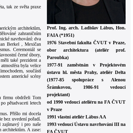
ta, tak ze světa praxe
Prof. Ing. arch. Ladislav Lábus, Hon.
erickým architektům,
dělováné zahraničním
FAIA
(*1951)
nické navrhování: dva
1976
Stavební fakulta ČVUT v Praze,
an Berkel , Mexičan
smus. Ceremoniál se
obor architektura (ateliér prof.
lavnostní černé úbory,
Paroubka)
měli také prezident a
1977-91
zaměstnán v Projektovém
, atmosféra byla velice
 Mimochodem, součástí
ústavu hl. města Prahy, ateliér Delta
ostem americké scény
(1977-85 spolupráce s Alenou
Šrámkovou, 1986-91 vedoucí
projektant)
u firmu obdrželi Tom
od 1990
vedoucí ateliéru na FA ČVUT
 po pětadvaceti letech
v Praze
smus. Přišlo mi docela
1991
vlastní ateliér Lábus AA
le bez uvedení pořadí.
el zajímavý i pro naše
1993
vedoucí Ústavu navrhování III na
 architektům. A zase:
FA ČVUT