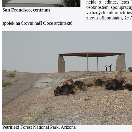
nejde o jedince, leto
osobnostem spolupracuj
San Francisco, centrum
v různých kulturních ins
znovu připomínám, že AI
spolek na úrovni naší Obce architektů.
Petrifield Forest National Park, Arizona