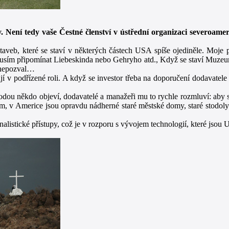
. Není tedy vaše Čestné členství v ústřední organizaci severoamer
aveb, které se staví v některých částech USA spíše ojediněle. Moje p
sím připomínat Liebeskinda nebo Gehryho atd., Když se staví Muzeum u
u nepozval…
jí v podřízené roli. A když se investor třeba na doporučení dodavatele
odou někdo objeví, dodavatelé a manažeři mu to rychle rozmluví: aby si
 v Americe jsou opravdu nádherné staré městské domy, staré stodoly 
ionalistické přístupy, což je v rozporu s vývojem technologií, které js