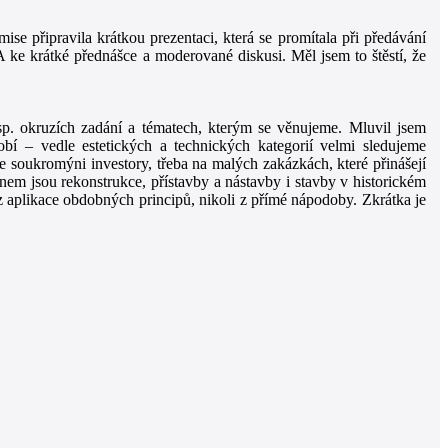
se připravila krátkou prezentaci, která se promítala při předávání
ke krátké přednášce a moderované diskusi. Měl jsem to štěstí, že
esp. okruzích zadání a tématech, kterým se věnujeme. Mluvil jsem
obí – vedle estetických a technických kategorií velmi sledujeme
se soukromýni investory, třeba na malých zakázkách, které přinášejí
énem jsou rekonstrukce, přístavby a nástavby i stavby v historickém
z aplikace obdobných principů, nikoli z přímé nápodoby. Zkrátka je