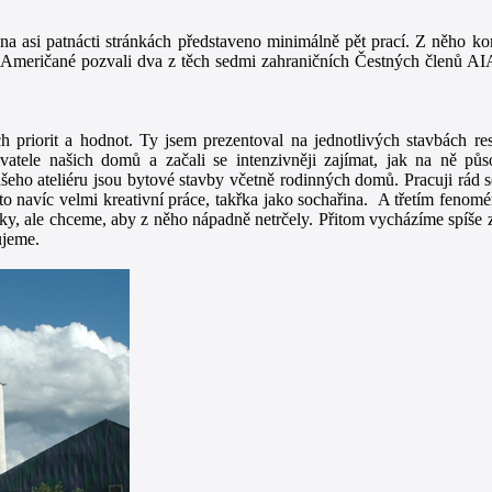
na asi patnácti stránkách představeno minimálně pět prací. Z něho komi
 Američané pozvali dva z těch sedmi zahraničních Čestných členů AIA 
ch priorit a hodnot. Ty jsem prezentoval na jednotlivých stavbách r
vatele našich domů a začali se intenzivněji zajímat, jak na ně půs
ašeho ateliéru jsou bytové stavby včetně rodinných domů. Pracuji rád 
 to navíc velmi kreativní práce, takřka jako sochařina. A třetím fenom
dky, ale chceme, aby z něho nápadně netrčely. Přitom vycházíme spíše 
ujeme.