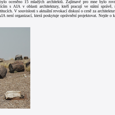
s bylo oceněno 15 mladých architektů. Zajímavé pro mne bylo rovn
ícím s AIA v oblasti architektury, kteří pracují ve státní správě,
titucích. V souvislosti s aktuální revokací diskusí o ceně za architek
A není organizací, která poskytuje oprávnění projektovat. Nejde o k