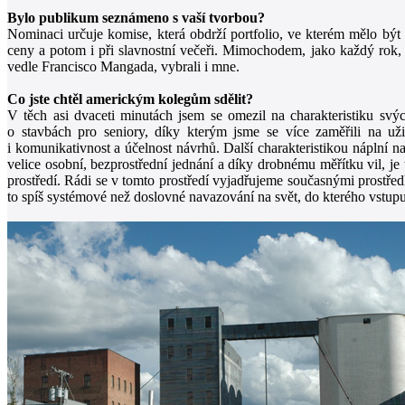
Bylo publikum seznámeno s vaší tvorbou?
Nominaci určuje komise, která obdrží portfolio, ve kterém mělo být 
ceny a potom i při slavnostní večeři. Mimochodem, jako každý rok,
vedle Francisco Mangada, vybrali i mne.
Co jste chtěl americkým kolegům sdělit?
V těch asi dvaceti minutách jsem se omezil na charakteristiku svý
o stavbách pro seniory, díky kterým jsme se více zaměřili na uži
i komunikativnost a účelnost návrhů. Další charakteristikou náplní n
velice osobní, bezprostřední jednání a díky drobnému měřítku vil, je
prostředí. Rádi se v tomto prostředí vyjadřujeme současnými prostře
to spíš systémové než doslovné navazování na svět, do kterého vstup