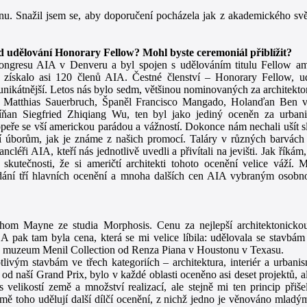
énu. Snažil jsem se, aby doporučení pocházela jak z akademického svě
 udělování Honorary Fellow? Mohl byste ceremoniál přiblížit?
ongresu AIA v Denveru a byl spojen s udělováním titulu Fellow am
 získalo asi 120 členů AIA. Čestné členství – Honorary Fellow, u
nikátnější. Letos nás bylo sedm, většinou nominovaných za architekto
Matthias Sauerbruch, Španěl Francisco Mangado, Holanďan Ben v
an Siegfried Zhiqiang Wu, ten byl jako jediný oceněn za urbani
peře se vší americkou parádou a vážností. Dokonce nám nechali ušít s
í úborům, jak je známe z našich promocí. Taláry v různých barvách 
ncléři AIA, kteří nás jednotlivě uvedli a přivítali na jevišti. Jak říkám
skutečnosti, že si američtí architekti tohoto ocenění velice váží.
dání tří hlavních ocenění a mnoha dalších cen AIA vybraným osobn
Thom Mayne ze studia Morphosis. Cenu za nejlepší architektonicko
 A pak tam byla cena, která se mi velice líbila: udělovala se stavbám
lo muzeum Menil Collection od Renza Piana v Houstonu v Texasu.
tlivým stavbám ve třech kategoriích – architektura, interiér a urbani
 od naší Grand Prix, bylo v každé oblasti oceněno asi deset projektů, a
 velikostí země a množství realizací, ale stejně mi ten princip přiš
ě toho udělují další dílčí ocenění, z nichž jedno je věnováno mladým