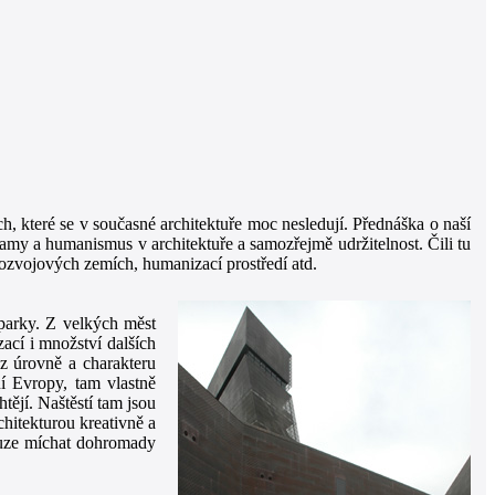
ch, které se v současné architektuře moc nesledují. Přednáška o naší
ogramy a humanismus v architektuře a samozřejmě udržitelnost. Čili tu
ozvojových zemích, humanizací prostředí atd.
 parky. Z velkých měst
ací i množství dalších
z úrovně a charakteru
ní Evropy, tam vlastně
ějí. Naštěstí tam jsou
chitekturou kreativně a
touze míchat dohromady