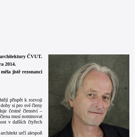
y architektury ČVUT.
ra 2014.
měla jistě rezonanci
tějí přispět k rozvoji
é doby si pro své členy
uje čestné členství –
 člena musí nominovat
ost v dalších čtyřech
rchitekt určí alespoň