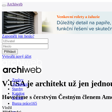
Archiweb
Zapoměli jste heslo?
Vytvořit nový účet
Zprávy
V USA je architekt už jen jednou 
Architekti
Stavby
Katalog
Hovoříme s čerstvým Čestným členem Amer
E-shop
Burza práce
165
Vložil
en