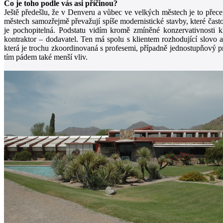
Co je toho podle vás asi příčinou?
Ještě předešlu, že v Denveru a vůbec ve velkých městech je to přec
městech samozřejmě převažují spíše modernistické stavby, které často d
je pochopitelná. Podstatu vidím kromě zmíněné konzervativnosti kli
kontraktor – dodavatel. Ten má spolu s klientem rozhodující slovo
která je trochu zkoordinovaná s profesemi, případně jednostupňový pr
tím pádem také menší vliv.