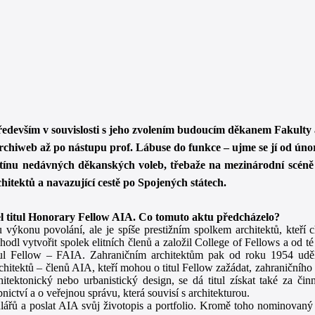
ředevším v souvislosti s jeho zvolením budoucím děkanem Fakult
chiweb až po nástupu prof. Lábuse do funkce – ujme se jí od úno
 stínu nedávných děkanských voleb, třebaže na mezinárodní scéně 
rchitektů a navazující cestě po Spojených státech.
el titul Honorary Fellow AIA. Co tomuto aktu předcházelo?
ýkonu povolání, ale je spíše prestižním spolkem architektů, kteří ch
zhodl vytvořit spolek elitních členů a založil College of Fellows a od t
titul Fellow – FAIA. Zahraničním architektům pak od roku 1954 uděl
hitektů – členů AIA, kteří mohou o titul Fellow zažádat, zahraničního
tektonický nebo urbanistický design, se dá titul získat také za činn
ictví a o veřejnou správu, která souvisí s architekturou.
řů a poslat AIA svůj životopis a portfolio. Kromě toho nominovaný a