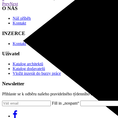
Prev
Next
O NÁS
Náš příběh
Kontakt
INZERCE
Kontakt
Uživatel
Katalog architektů
Katalog dodavatelů
Vložit inzerát do burzy práce
Newsletter
Přihlaste se k odběru našeho pravidelného týdenního newsletteru:
Fill in „nospam“