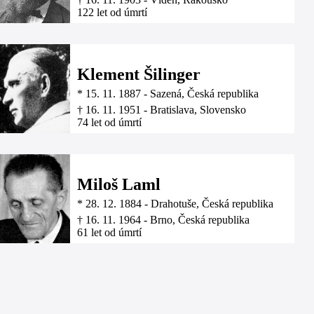
122 let od úmrtí
Klement Šilinger
*
15. 11. 1887
-
Sazená, Česká republika
†
16. 11. 1951
-
Bratislava, Slovensko
74 let od úmrtí
Miloš Laml
*
28. 12. 1884
-
Drahotuše, Česká republika
†
16. 11. 1964
-
Brno, Česká republika
61 let od úmrtí