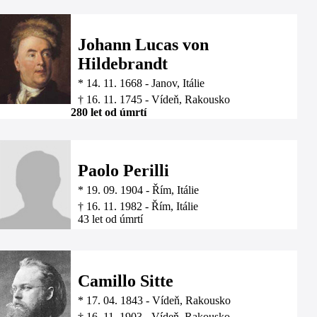
Johann Lucas von
Hildebrandt
*
14. 11. 1668
-
Janov, Itálie
†
16. 11. 1745
-
Vídeň, Rakousko
280 let od úmrtí
Paolo Perilli
*
19. 09. 1904
-
Řím, Itálie
†
16. 11. 1982
-
Řím, Itálie
43 let od úmrtí
Camillo Sitte
*
17. 04. 1843
-
Vídeň, Rakousko
†
16. 11. 1903
-
Vídeň, Rakousko