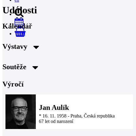
Události
Kalendář
0
Výstavy
Soutěže
Výročí
Jan Aulík
*
16. 11. 1958
-
Praha, Česká republika
67 let od narození