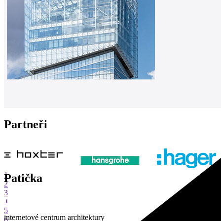
Partneři
1
Patička
2
3
4
5
internetové centrum architektury
6