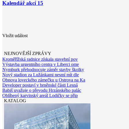
Kalendář akcí
15
Vložit událost
NEJNOVĚJŠÍ ZPRÁVY
Kroměřížská radnice získala stavební pov
Výstavba urgentního centra v Liberci ome
Nymburk přehodnocuje záměr stavby školky
Nový stadion za Lužánkami nesmí mít dle
Obnova loveckého zámečku u Ostrova na Ka
Developer postaví v brněnské části Lesná
Babiš uvažuje o převodu Hrzánského palác
Oblíbený karvinský areál Lodičky se přip
KATALOG