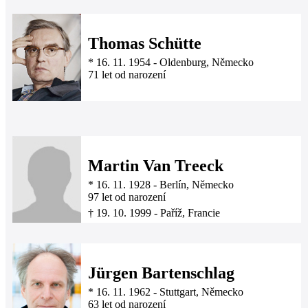
Thomas Schütte
*
16. 11. 1954
-
Oldenburg, Německo
71 let od narození
Martin Van Treeck
*
16. 11. 1928
-
Berlín, Německo
97 let od narození
†
19. 10. 1999
-
Paříž, Francie
Jürgen Bartenschlag
*
16. 11. 1962
-
Stuttgart, Německo
63 let od narození