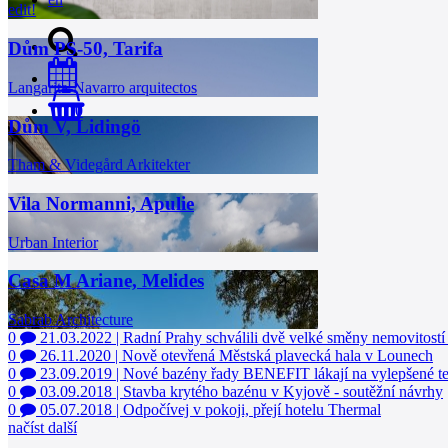
edit!
Dům PS-50, Tarifa
Langarita-Navarro arquitectos
0
Dům V, Lidingö
Tham & Videgård Arkitekter
Vila Normanni, Apulie
Urban Interior
Casa M Ariane, Melides
Sabrab Architecture
0
21.03.2022
|
Radní Prahy schválili dvě velké směny nemovitostí 
0
26.11.2020
|
Nově otevřená Městská plavecká hala v Lounech
0
23.09.2019
|
Nové bazény řady BENEFIT lákají na vylepšené te
0
03.09.2018
|
Stavba krytého bazénu v Kyjově - soutěžní návrhy
0
05.07.2018
|
Odpočívej v pokoji, přejí hotelu Thermal
načíst další