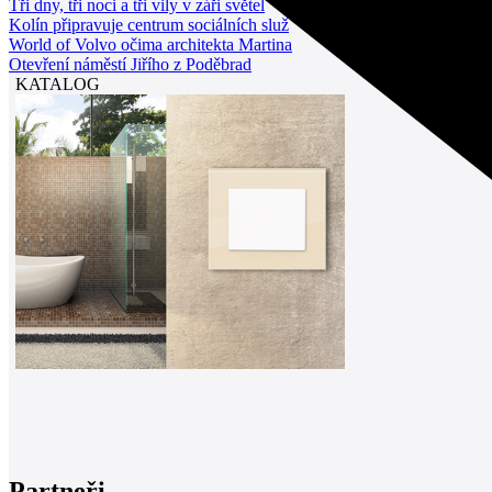
Tři dny, tři noci a tři vily v záři světel
Kolín připravuje centrum sociálních služ
World of Volvo očima architekta Martina
Otevření náměstí Jiřího z Poděbrad
KATALOG
Partneři