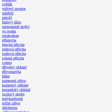
světlík
veřejný prostor
nábřeží
nároží
řadový dům
samostatně stojící
ve svahu
mrakodrap
přístavba
plochá střecha
pultová střecha
sedlová střecha
zelená střecha
corten
dřevěný obklad
dřevostavba
hlína
kamenné zdivo
kamenný obklad
keramický obklad
ocelový skelet
polykarbonát
režné zdivo
sklobeton