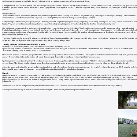
architektů
světla a stínu. Barva domu se v průběhu dne mění od světle šedivé při ranním rozbřesku až po růžovou při západu slunce.
Konceptem domu bylo i nájemní bydlení, které určovalo specifické řešení prostor a materiálů. Použité materiály museli být kvalitní, dlouhodobě odolné a neutrální tak, aby splnily očekává
Katalog
rozdílného spektra obyvatelů. Vnitřní řešení prostor muselo být přehledné a využití pokojů variabilní. Schodišťový prostor, terasy a venkovní společné prostory jsou místem k pozdravení a
setkávání.
dodavatelů
Prostorové řešení
Jádrem a srdcem objektu je schodiště s výtahem, které je umístěno uprostřed domu. Fasáda je tak k dispozici pro jednotlivé byty, které disponují velkorysými půdorysy s několikastrannou
Vložit
orientací místností, dostatkem denního světla a výhledy, a to i z často přehlížených místností domu jako jsou koupelny a kuchyně.
Kompozičně jsou byty navrženy na stejném principu – bez slepých chodeb a s přímým propojením na obývací prostory. Díky tomu je při vstupu do bytu vždy zaručen průhled ven na okol
inzerát
krajinu. V bytech není dodrženo rozdělení na pobytovou a spací část, pokoje jsou přístupné i z obývacího pokoje čímž je dosaženo zefektivnění plochy bytu.
Obyvatelé domu byli vybráni přímo majitelem objektu a stali se jimi i jeho přátelé nebo rodinní příslušníci. Viladům tak funguje jako jeden velký organismus, kde se i přes individuální
do
bydlení obyvatel, lidé často potkávají a povídají si. Byty přízemní mají k dispozici soukromé předzahrádky, byty v patře disponují každý dvěma terasami. Největší byt v horním podlaží má
terasu po celém svém obvodu a z vířivky umístěné na jeho střešní terase je výhled na všechny okolní horské vrcholky. Všem obyvatelům domu slouží grilovací místo se zahradou, kde se
burzy
pravidelně pořádají společné večery.
V podzemní garáži je sedm parkovacích stání pro auta, která mají dobíjecí stanice pro elektromobil a osm parkovacích míst pro kola. Další parkovací stání pro kola se nachází na terénu při
práce
vstupu do objektu. Ve Švýcarsku se běžně počítá jedno stání pro kolo na každý pokoj v domě.
Způsoby konstrukce a hlavní materiály užité v projektu
Navržený dům je založen na pilotech jdoucích do únosné vrstvy podloží do hloubky 16-20 m.
Spodní stavba je navržena jako bílá vana. Vertikální nosné konstrukce a stropní desky jsou navrženy jako monolitické, železobetonové. Toto řešení vyhoví nárokům na opatření proti
zemětřesení, navržený objekt se totiž nachází v 2. zóně bezpečnosti.
Newsletter
Obálka domu je zvenčí zaizolována, jsou použita dřevo-hliníková okna a je omítnuta těžkou cementovou omítkou s lehkou příměsí místního nadrceného kamene, který domu propůjčuje l
nachový železný odstín. Atika, lodžie a místa, kde hmota domu ustupuje do pozadí jsou pojednána vertikálně proškrabovanou omítkou.
Společné prostory jsou realizovány z trvalých a hodnotných materiálů - černá ocel, pohledový beton a teraco na podlaze. Pohledový beton ve schodišti a koupelnách podtrhuje určitou
surovost domu. Materializace objektu odkazuje jak na dlouholeté podnikání s kovy otce investora, tak na kontext a historii místa s okolními železnými doly v přilehlých horách.
Přihlaste se k odběru našeho pravidelného
Jednotným jmenovatelem interiéru pro nájemníky jsou minimalistické kuchyně s odolnými žulovými pracovními deskami, vícevrstvé dřevěné podlahy, vestavěné skříně, koupelny laděné 
týdenního newsletteru:
béžové a světle modré barvy. Vnitřní prostory tak svoji lehkostí splní rozličné požadavky jednotlivých nájemníků.
Energie
Dům je vzhledem ke své horské poloze a vztahu k přírodě navržen ve švýcarském ekologickém standardu Minergie. Jako hlavní zdroj energie slouží tepelné čerpadlo země-voda, v zahrad
objektu jsou 4 × 85 m hluboké vrty. Toto čerpadlo je poháněno a podporováno solární elektrickou energií ze střechy objektu. Přebytky této energie jsou využívány v provozu objektu,
Fill in „nospam“
případně prodávány zpět do veřejné sítě. Jednotlivé byty jsou řízeně větrány. Čerstvý vzduch je přiváděn z úrovně střechy, pomocí vertikálních šachet je přes tepelný výměník distribuován
jednotlivých bytů.
Interiér objektu je chráněn proti přehříváním pomocí externích fasádních žaluzií. Instalační boxy exteriérového zastínění jsou skryty v tepelné izolaci fasády a omítnuty.
Rozvody vzduchotechniky jsou uloženy ve stropních deskách objektu. Přívod a odtah je realizován pomocí stropních mřížek.
© Archiweb, s.r.o. 1997-2026
ISSN: 1801-3902