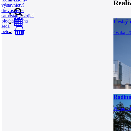
Reali
výstavnictví
dřevostavba
samostatně stojící
Český 
plochá střecha
šedá
beton
0
Osaka, 2
Rodinn
Praha, 2