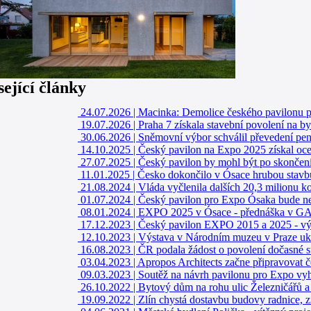
sející články
24.07.2026
|
Macinka: Demolice českého pavilonu p
19.07.2026
|
Praha 7 získala stavební povolení na b
30.06.2026
|
Sněmovní výbor schválil převedení pe
14.10.2025
|
Český pavilon na Expo 2025 získal ocen
27.07.2025
|
Český pavilon by mohl být po skončen
11.01.2025
|
Česko dokončilo v Ósace hrubou stavb
21.08.2024
|
Vláda vyčlenila dalších 20,3 milionu 
01.07.2024
|
Český pavilon pro Expo Ósaka bude ne
08.01.2024
|
EXPO 2025 v Ósace - přednáška v G
17.12.2023
|
Český pavilon EXPO 2015 a 2025 - v
12.10.2023
|
Výstava v Národním muzeu v Praze uk
16.08.2023
|
ČR podala žádost o povolení dočasné 
03.04.2023
|
Apropos Architects začne připravovat 
09.03.2023
|
Soutěž na návrh pavilonu pro Expo vyhr
26.10.2022
|
Bytový dům na rohu ulic Železničářů a
19.09.2022
|
Zlín chystá dostavbu budovy radnice, z