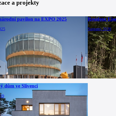
zace a projekty
národní pavilon na EXPO 2025
Residenz Eis
025
Sargans, 2020
ý dům ve Slivenci
019