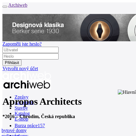
Archiweb
Zapoměli jste heslo?
Vytvořit nový účet
Zprávy
Apropos Architects
Architekti
Stavby
Katalog
*
2016
–
Chrudim, Česká republika
E-shop
Burza práce
157
bytové domy
rodinné domy
en