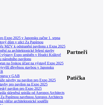
ro Expo 2025 v Japonsku začne 1. srpna
ytový dům v ulici Za Papírnou
něz MZV k odstranění pavilonu z Expa 2025
ění za architektonické řešení stavby
Partneři
í výstavy Expo umístěn v Hradci Králové
u národního pavilonu
korun na českou účast na výstavě Expo 2025
jvyšší dřevěnou stavbou v Japonsku
AB
ýstava v GAB
Patička
áže návrhy na pavilon pro Expo 2025
stavby pro pavilon na Expo 2025
český pavilon pro Expo 2025
ála skleněná spirála od Apropos Architects
 Za Papírnou navrhnou Apropos Architects
ná vítěze architektonické soutěže