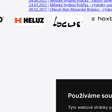
04.06.2021
|
Městské bydlení Polička - vítězný proje
24.03.2021
|
Městské bydlení Polička - výsledky sou
08.02.2017
|
Obecní dům Moravské Bránice - výsle
Používáme sou
Tyto webové stránky po