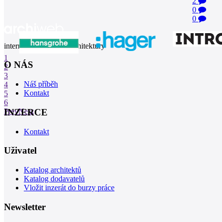
2
0
0
internetové centrum architektury
1
O NÁS
2
3
Náš příběh
4
Kontakt
5
6
INZERCE
Prev
Next
Kontakt
Uživatel
Katalog architektů
Katalog dodavatelů
Vložit inzerát do burzy práce
Newsletter