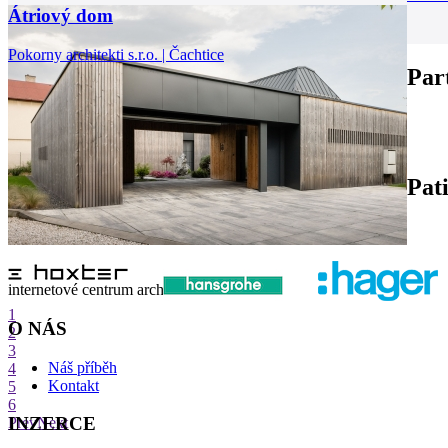
Átriový dom
Pokorny architekti s.r.o. | Čachtice
Par
Pat
internetové centrum architektury
1
O NÁS
2
3
Náš příběh
4
Kontakt
5
6
INZERCE
Prev
Next