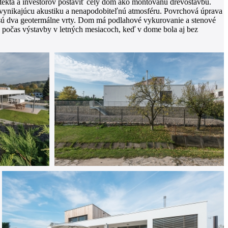
tekta a investorov postaviť celý dom ako montovanú drevostavbu.
 vynikajúcu akustiku a nenapodobiteľnú atmosféru. Povrchová úprava
u sú dva geotermálne vrty. Dom má podlahové vykurovanie a stenové
 počas výstavby v letných mesiacoch, keď v dome bola aj bez