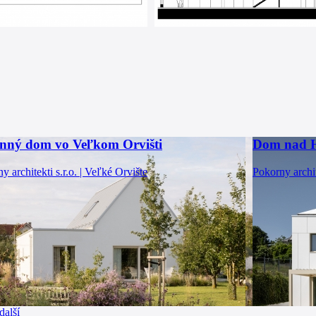
nný dom vo Veľkom Orvišti
Dom nad 
y architekti s.r.o. | Veľké Orvište
Pokorny archite
další