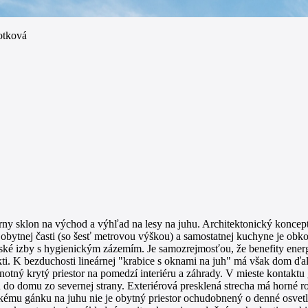
otková
erny sklon na východ a výhľad na lesy na juhu. Architektonický koncep
 obytnej časti (so šesť metrovou výškou) a samostatnej kuchyne je ob
ké izby s hygienickým zázemím. Je samozrejmosťou, že benefity energ
kti. K bezduchosti lineárnej "krabice s oknami na juh" má však dom ďa
otný krytý priestor na pomedzí interiéru a záhrady. V mieste kontaktu
 do domu zo severnej strany. Exteriérová presklená strecha má horné rol
kému gánku na juhu nie je obytný priestor ochudobnený o denné osvetle