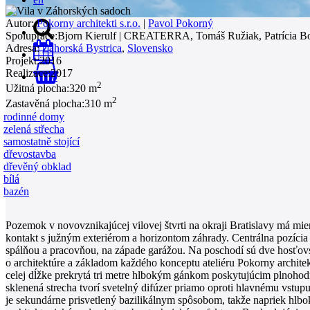
Autor:
Pokorny architekti s.r.o.
|
Pavol Pokorný
Spolupráce:
Bjorn Kierulf | CREATERRA, Tomáš Ružiak, Patrícia B
Adresa:
Záhorská Bystrica
,
Slovensko
Projekt:
2016
Realizace:
2017
0
2
Užitná plocha:
320 m
2
Zastavěná plocha:
310 m
rodinné domy
zelená střecha
samostatně stojící
dřevostavba
dřevěný obklad
bílá
bazén
Pozemok v novovznikajúcej vilovej štvrti na okraji Bratislavy má mi
kontakt s južným exteriérom a horizontom záhrady. Centrálna pozícia
spálňou a pracovňou, na západe garážou. Na poschodí sú dve hosťovs
o architektúre a základom každého konceptu ateliéru Pokorny archite
celej dĺžke prekrytá tri metre hlbokým gánkom poskytujúcim plnohodn
sklenená strecha tvorí svetelný difúzer priamo oproti hlavnému vstupu
je sekundárne prisvetlený bazilikálnym spôsobom, takže napriek hlbo