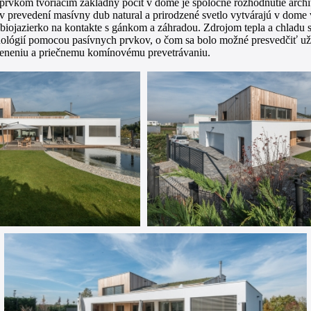
rvkom tvoriacim základný pocit v dome je spoločné rozhodnutie archi
 prevedení masívny dub natural a prirodzené svetlo vytvárajú v dome
s biojazierko na kontakte s gánkom a záhradou. Zdrojom tepla a chlad
nológií pomocou pasívnych prvkov, o čom sa bolo možné presvedčiť už
ieneniu a priečnemu komínovému prevetrávaniu.