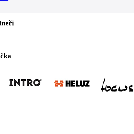
tneři
ička