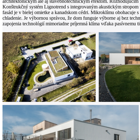
architektonickým ale aj stavebnotechnickým efektom. Rozhodujúcim p
Konštrukčný systém Lignotrend s integrovaným akustickým stropom v
fasád je v bielej omietke a kanadskom cédri. Mikroklímu obohacuje 
chladenie. Je výbornou správou, že dom funguje výborne aj bez tech
zapojenia technológií mimoriadne príjemná klíma vďaka pasívnemu t