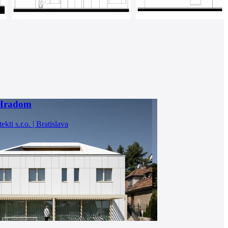
Hradom
kti s.r.o. | Bratislava