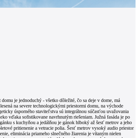
t domu je jednoduchý - všetko dôležité, čo sa deje v dome, má
kolesená na severe technologickými priestormi domu, na východe
eticky úsporného staviteľstva sú integrálnou súčasťou uvažovania
leko vďaka sofistikovane navrhnutým riešeniam. Južná fasáda je po
 gánku s kuchyňou a jedálňou je gánok hlboký až šesť metrov a jeho
etové pritienenie a vetracie polia. Šesť metrov vysoký audio priestor
nie, eliminácia priameho slnečného žiarenia je vítaným nielen