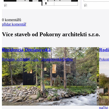
0
komentářů
přidat komentář
Více staveb od
Pokorny architekti s.r.o.
Rezidencia Demänovská
Rodi
Pokorny architekti s.r.o. | Demänovská Dolina
Pokorn
načíst 