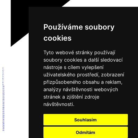
Používáme soubory
cookies
Tyto webové stránky používají
soubory cookies a další sledovací
nástroje s cílem vylepšení
1
2
3
uživatelského prostředí, zobrazení
4
5
6
přizpůsobeného obsahu a reklam,
7
8
9
10
analýzy návštěvnosti webových
11
12
13
14
stránek a zjištění zdroje
15
16
17
návštěvnosti.
18
19
20
21
22
23
24
25
Souhlasím
26
27
28
29
30
31
Odmítám