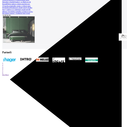
Světelné instalace a videomapping lákají
Demolici vyhořelé budovy ve Zlíně urychl
Kroměřížská radnice získala stavební pov
Výstavba urgentního centra v Liberci ome
Nymburk přehodnocuje záměr stavby školky
Nový stadion za Lužánkami nesmí mít dle
Obnova loveckého zámečku u Ostrova na Ka
Developer postaví v brněnské části Lesná
KATALOG
Partneři
1
2
3
4
5
6
Prev
Next