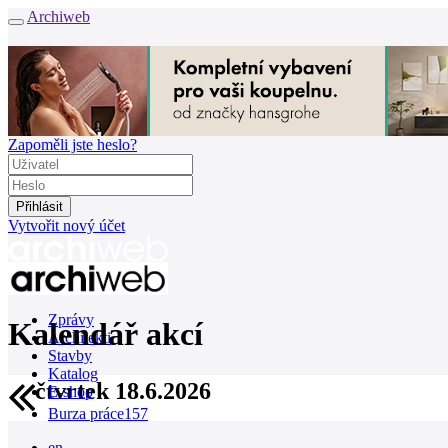
Archiweb
Zapoměli jste heslo?
Vytvořit nový účet
Zprávy
Kalendář akcí
Architekti
Stavby
Katalog
čtvrtek 18.6.2026
E-shop
Burza práce
157
en