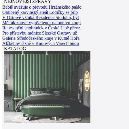
NEJNOVĚJŠÍ ZPRÁVY
Babiš uvažuje o převodu Hrzánského palác
Oblíbený karvinský areál Lodičky se přip
V Ostravě vzniká Rezidence Stodolní, byt
Mělník znovu vypíše tendr na opravu koup
Renesanční letohrádek v České Lípě převz
Pro přístavbu radnice Slezské Ostravy už
Galerie Středočeského kraje v Kutné Hoře
Alžbětiny lázně v Karlových Varech budu
KATALOG