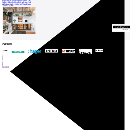
Galerie Středočeského kraje v Kutné Hoře
Alžbětiny lázně v Karlových Varech budu
CATALOGUE
Partners
1
2
3
4
5
6
Prev
Next