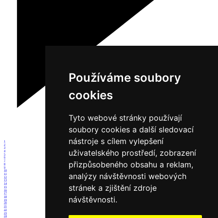
Používáme soubory
cookies
Tyto webové stránky používají
soubory cookies a další sledovací
nástroje s cílem vylepšení
1
2
3
uživatelského prostředí, zobrazení
4
5
6
7
přizpůsobeného obsahu a reklam,
8
9
10
analýzy návštěvnosti webových
11
12
13
14
stránek a zjištění zdroje
15
16
17
návštěvnosti.
18
19
20
21
22
23
24