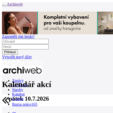
Archiweb
Zapoměli jste heslo?
Vytvořit nový účet
Zprávy
Kalendář akcí
Architekti
Stavby
Katalog
pátek 10.7.2026
E-shop
Burza práce
165
en