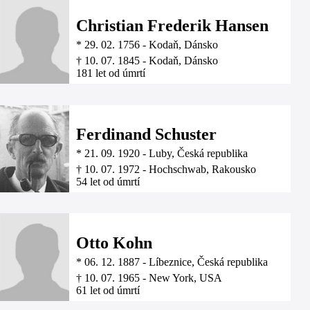
Christian Frederik Hansen
*
29. 02. 1756
-
Kodaň, Dánsko
†
10. 07. 1845
-
Kodaň, Dánsko
181 let od úmrtí
Ferdinand Schuster
*
21. 09. 1920
-
Luby, Česká republika
†
10. 07. 1972
-
Hochschwab, Rakousko
54 let od úmrtí
Otto Kohn
*
06. 12. 1887
-
Líbeznice, Česká republika
†
10. 07. 1965
-
New York, USA
61 let od úmrtí