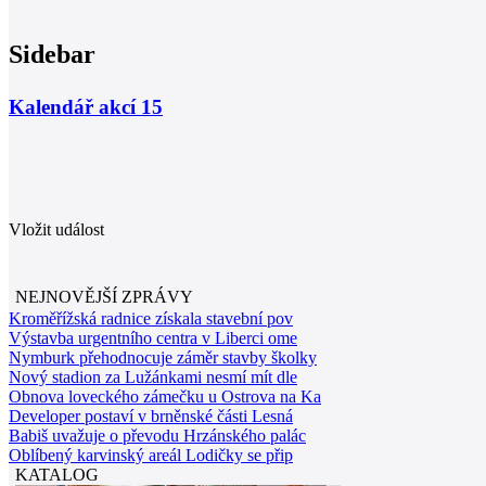
Sidebar
Kalendář akcí
15
Vložit událost
NEJNOVĚJŠÍ ZPRÁVY
Kroměřížská radnice získala stavební pov
Výstavba urgentního centra v Liberci ome
Nymburk přehodnocuje záměr stavby školky
Nový stadion za Lužánkami nesmí mít dle
Obnova loveckého zámečku u Ostrova na Ka
Developer postaví v brněnské části Lesná
Babiš uvažuje o převodu Hrzánského palác
Oblíbený karvinský areál Lodičky se přip
KATALOG