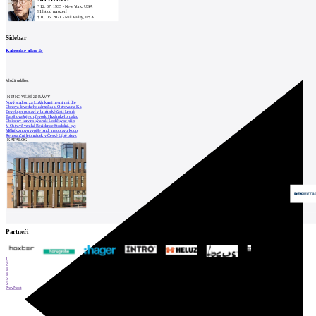
*
12. 07. 1935
-
New York, USA
91 let od narození
†
10. 05. 2021
-
Mill Valley, USA
Sidebar
Kalendář akcí
15
Vložit událost
NEJNOVĚJŠÍ ZPRÁVY
Nový stadion za Lužánkami nesmí mít dle
Obnova loveckého zámečku u Ostrova na Ka
Developer postaví v brněnské části Lesná
Babiš uvažuje o převodu Hrzánského palác
Oblíbený karvinský areál Lodičky se přip
V Ostravě vzniká Rezidence Stodolní, byt
Mělník znovu vypíše tendr na opravu koup
Renesanční letohrádek v České Lípě převz
KATALOG
Partneři
1
2
3
4
5
6
Prev
Next