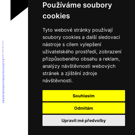
Používáme soubory
cookies
Tyto webové stránky používají
soubory cookies a další sledovací
1
nástroje s cílem vylepšení
2
3
4
5
uživatelského prostředí, zobrazení
6
7
8
přizpůsobeného obsahu a reklam,
9
10
11
12
analýzy návštěvnosti webových
13
14
15
stránek a zjištění zdroje
16
17
18
19
návštěvnosti.
20
21
22
23
24
25
26
27
Souhlasím
28
29
30
31
Odmítám
Upravit mé předvolby