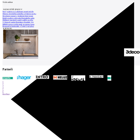
Vložit událost
NEJNOVĚJŠÍ ZPRÁVY
Nový stadion za Lužánkami nesmí mít dle
Obnova loveckého zámečku u Ostrova na Ka
Developer postaví v brněnské části Lesná
Babiš uvažuje o převodu Hrzánského palác
Oblíbený karvinský areál Lodičky se přip
V Ostravě vzniká Rezidence Stodolní, byt
Mělník znovu vypíše tendr na opravu koup
Renesanční letohrádek v České Lípě převz
KATALOG
Partneři
1
2
3
4
5
6
Prev
Next