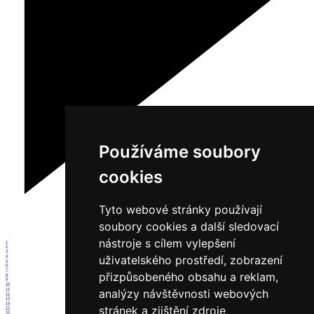
Používáme soubory
cookies
Tyto webové stránky používají
soubory cookies a další sledovací
nástroje s cílem vylepšení
1
2
3
uživatelského prostředí, zobrazení
4
5
6
7
přizpůsobeného obsahu a reklam,
8
9
10
11
analýzy návštěvnosti webových
12
13
14
stránek a zjištění zdroje
15
16