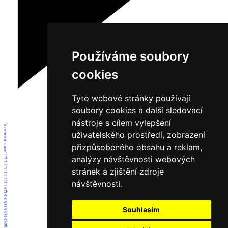
Používáme soubory
cookies
Tyto webové stránky používají
soubory cookies a další sledovací
nástroje s cílem vylepšení
1
2
3
uživatelského prostředí, zobrazení
4
5
6
7
přizpůsobeného obsahu a reklam,
8
9
10
analýzy návštěvnosti webových
11
12
13
14
stránek a zjištění zdroje
15
16
17
návštěvnosti.
18
19
20
21
22
23
24
25
Souhlasím
26
27
28
29
30
31