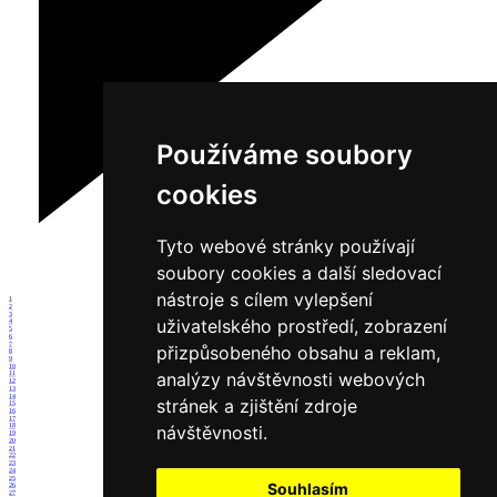
Používáme soubory
cookies
Tyto webové stránky používají
soubory cookies a další sledovací
nástroje s cílem vylepšení
1
2
3
uživatelského prostředí, zobrazení
4
5
6
7
přizpůsobeného obsahu a reklam,
8
9
10
analýzy návštěvnosti webových
11
12
13
14
stránek a zjištění zdroje
15
16
17
návštěvnosti.
18
19
20
21
22
23
24
25
Souhlasím
26
27