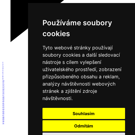
Používáme soubory
cookies
Tyto webové stránky používají
soubory cookies a další sledovací
nástroje s cílem vylepšení
1
2
3
uživatelského prostředí, zobrazení
4
5
6
přizpůsobeného obsahu a reklam,
7
8
9
10
analýzy návštěvnosti webových
11
12
13
14
stránek a zjištění zdroje
15
16
17
návštěvnosti.
18
19
20
21
22
23
24
25
Souhlasím
26
27
28
29
30
31
Odmítám