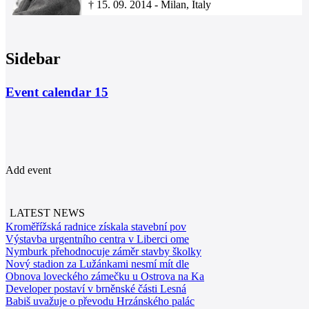
†
15. 09. 2014
-
Milan, Italy
Sidebar
Event calendar
15
Add event
LATEST NEWS
Kroměřížská radnice získala stavební pov
Výstavba urgentního centra v Liberci ome
Nymburk přehodnocuje záměr stavby školky
Nový stadion za Lužánkami nesmí mít dle
Obnova loveckého zámečku u Ostrova na Ka
Developer postaví v brněnské části Lesná
Babiš uvažuje o převodu Hrzánského palác