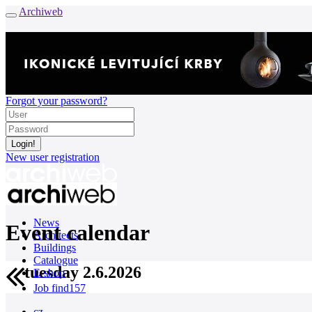
Archiweb
Forgot your password?
New user registration
News
Event calendar
Architects
Buildings
Catalogue
tuesday 2.6.2026
E-shop
Job find
157
cz