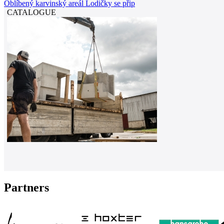
Oblíbený karvinský areál Lodičky se přip
CATALOGUE
Partners