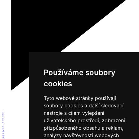
Používáme soubory
cookies
Tyto webové stránky používají
soubory cookies a další sledovací
nástroje s cílem vylepšení
1
2
3
4
uživatelského prostředí, zobrazení
5
6
7
přizpůsobeného obsahu a reklam,
8
9
10
11
analýzy návštěvnosti webových
12
13
14