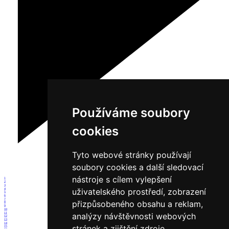
Používáme soubory
cookies
Tyto webové stránky používají
soubory cookies a další sledovací
nástroje s cílem vylepšení
1
2
3
uživatelského prostředí, zobrazení
4
5
6
7
přizpůsobeného obsahu a reklam,
8
9
10
11
analýzy návštěvnosti webových
12
13
14
stránek a zjištění zdroje
15