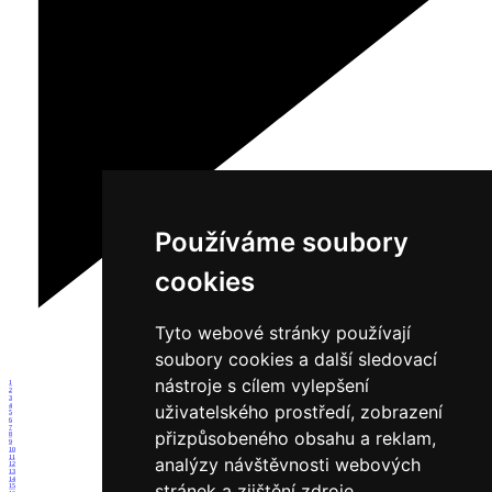
Používáme soubory
cookies
Tyto webové stránky používají
soubory cookies a další sledovací
nástroje s cílem vylepšení
1
2
3
uživatelského prostředí, zobrazení
4
5
6
7
přizpůsobeného obsahu a reklam,
8
9
10
11
analýzy návštěvnosti webových
12
13
14
stránek a zjištění zdroje
15