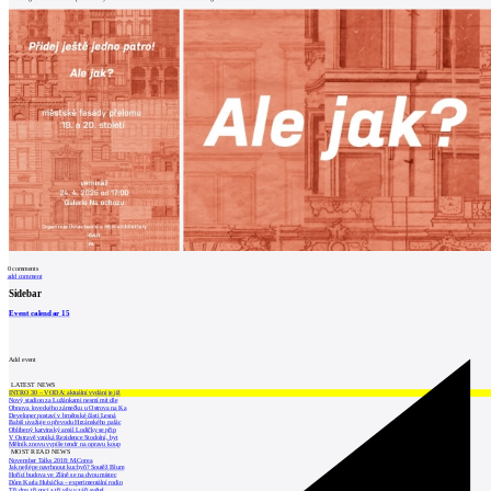
0
comments
add comment
Sidebar
Event calendar
15
Add event
LATEST NEWS
INTRO 30 – VODA: aktuální vydání je již
Nový stadion za Lužánkami nesmí mít dle
Obnova loveckého zámečku u Ostrova na Ka
Developer postaví v brněnské části Lesná
Babiš uvažuje o převodu Hrzánského palác
Oblíbený karvinský areál Lodičky se přip
V Ostravě vzniká Rezidence Stodolní, byt
Mělník znovu vypíše tendr na opravu koup
MOST READ NEWS
November Talks 2018: M.Corea
Jak nejlépe navrhnout kuchyň? Soutěž Blum
Hořící budova ve Zlíně se na dvou místec
Dům Karla Hubáčka – experimentální rodin
Tři dny, tři noci a tři vily v záři světel