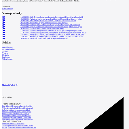
uměleckou kovovou vizualizaci, kterou udělalo vítězné studio Doxa z Košic,"
řekla ředitelka galerie Klára Zářecká.
0
komentářů
přidat komentář
Související články
5
14.05.2024
|
Klub Za starou Prahu ocenil novostavbu u automatických mlýnů v Pardubicích
0
23.04.2024
|
Pardubický kraj vypsal architektonickou soutěž na rozšíření Gočárovy galerie
0
02.10.2023
|
Petr Všetečka: Automatické mlýny - přednáška v Bochnerově paláci
0
29.09.2023
|
Automatické mlýny v Pardubicích se otevírají veřejnosti
0
22.06.2023
|
Gočárova galerie v Pardubicích zahajuje zkušební provoz, sídlí v mlýnech
0
10.01.2023
|
Výstavy Gočárovy galerie na pardubickém zámku končí, stěhují se do mlýnů
0
06.12.2022
|
Gočárova galerie v Pardubicích je stavebně hotová
0
13.10.2022
|
Východočeská galerie v Pardubicích se loučí s výstavními prostory na zámku
0
11.07.2022
|
Východočeská galerie Pardubice se začíná připravovat na přesun do nových prostor
0
14.06.2022
|
Stavba dílen a galerie v Pardubicích jde podle plánu, má být hotová na jaře 2022
0
23.11.2021
|
Stavební část budoucí galerie v mlýnech v Pardubicích potrvá o tři měsíce déle
0
08.12.2020
|
V mlýnech v Pardubicích pokračuje přestavba na galerii
Sidebar
Domácí zprávy
Zahraniční zprávy
Soutěže
Výstavy
Přednášky
Rozhovory
Tiskové zprávy
Kalendář akcí
15
Vložit událost
NEJNOVĚJŠÍ ZPRÁVY
Den židovských památek dnes otevře v Čes
V Horním Maršově v Krkonoších začaly prá
Světelné instalace a videomapping lákají
Demolici vyhořelé budovy ve Zlíně urychl
Odvolací soud nařídil zastavit stavbu Tr
Kroměřížská radnice získala stavební pov
Výstavba urgentního centra v Liberci ome
Nymburk přehodnocuje záměr stavby školky
NEJČTENĚJŠÍ ZPRÁVY
November Talks 2018: M.Corea
Jak nejlépe navrhnout kuchyň? Soutěž Blum
Soutěž „Umělecké dílo věnované Lucii Bakešové