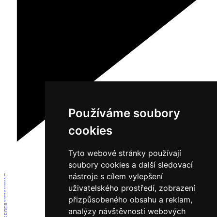
Používáme soubory
cookies
Tyto webové stránky používají
soubory cookies a další sledovací
nástroje s cílem vylepšení
1
2
3
4
uživatelského prostředí, zobrazení
5
6
7
přizpůsobeného obsahu a reklam,
8
9
10
11
analýzy návštěvnosti webových
12
13
14