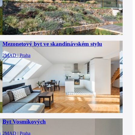
Mezonetový byt ve skandinávském stylu
2MAD | Praha
Byt Vosmíkových
u
2MAD | Praha