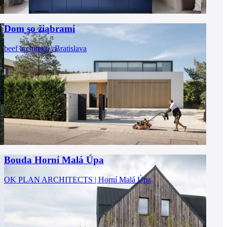
Dom so žiabrami
beef architekti | Bratislava
Bouda Horní Malá Úpa
OK PLAN ARCHITECTS | Horní Malá Úpa