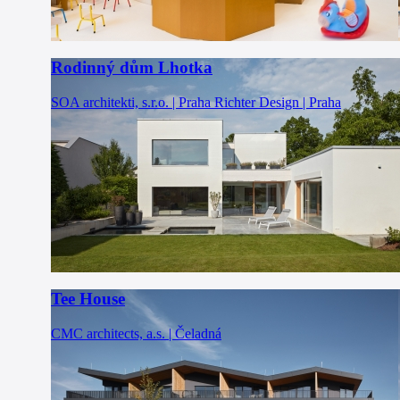
Rodinný dům Lhotka
SOA architekti, s.r.o. | Praha
Richter Design | Praha
Tee House
CMC architects, a.s. | Čeladná