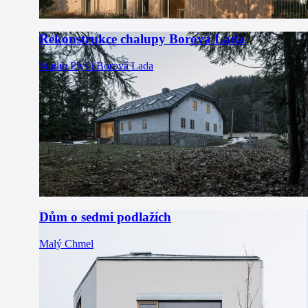
Rekonstrukce chalupy Borová Lada
Studio Plyš | Borová Lada
Dům o sedmi podlažích
Malý Chmel