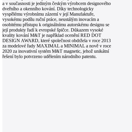
a v současnosti je jediným českým výrobcem designového
dveřního a okenního kování. Díky technologicky
vyspělému výrobnímu zázemí v její Manufaktuře,
vysokému podílu ruční práce, neustálým inovacím a
osobitému přístupu k originálnímu autorskému designu se
její produkty řadí k evropské špičce. Důkazem vysoké
kvality kování M&T je například ocenění RED DOT
DESIGN AWARD, které společnost obdržela v roce 2013
za modelové řady MAXIMAL a MINIMAL a nově v roce
2020 za inovativní systém M&T magnetic, jehož unikátní
řešení bylo potvrzeno udělením národního patentu.