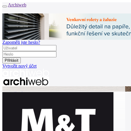
Archiweb
Zapoměli jste heslo?
Vytvořit nový účet
Zprávy
Architekti
Stavby
Katalog
E-shop
Burza práce
157
en