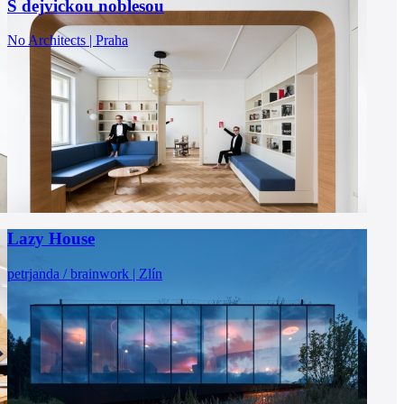
S dejvickou noblesou
No Architects | Praha
Lazy House
petrjanda / brainwork | Zlín