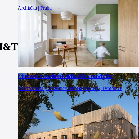
Architéka | Praha
 M&T
Firemní a rodinné sídlo Eko modular
Eko modular | Tvrdonice
Semela Ateliers | Tvrdonice