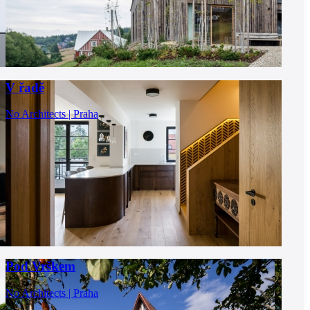
V řadě
No Architects | Praha
Pod Vrškem
No Architects | Praha