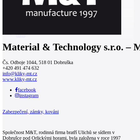
0
Material & Technology s.r.o. –
Čs. Odboje 1044, 518 01 Dobruška
+420 491 474 632
info@kliky-mt.cz
www.kliky-mt.cz
facebook
instagram
Zabezpečení, zámky, kováni
Společnost M&T, rodinná firma bratří Ulichů se sídlem v
Dobrušce pod Orlickými horami, byla založena v roce 1997