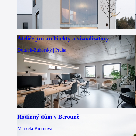
Ateliér pro architekty a vizualizátory
Dousek-Záborský | Praha
Rodinný dům v Berouně
Markéta Bromová