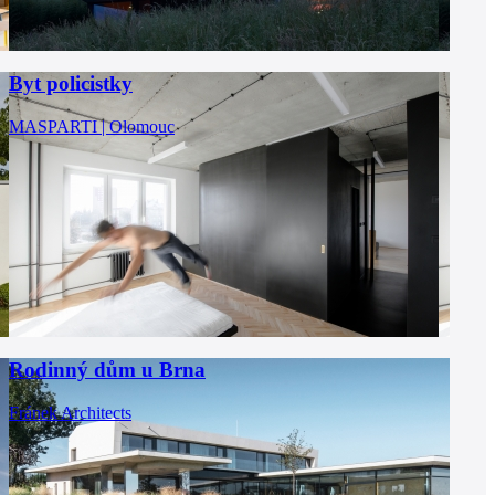
Byt policistky
MASPARTI | Olomouc
Rodinný dům u Brna
Fránek Architects