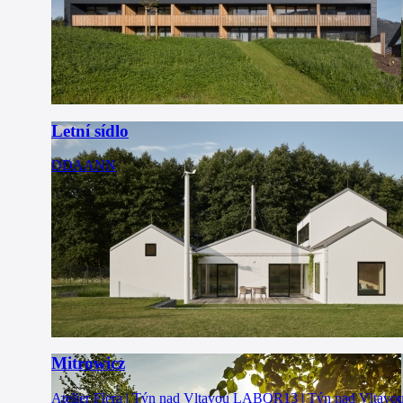
Letní sídlo
DDAANN
Mitrowicz
Atelier Flera | Týn nad Vltavou
LABOR13 | Týn nad Vltavo