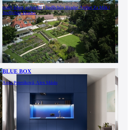
matěj šebek architekti | Jindřichův Hradec
Atelier Za Mák |
Jindřichův Hradec
BLUE BOX
Anna Peteráková
,
Alex Máslo