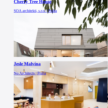
Cherry Tree House
SOA architekti, s.r.o. | Praha
Jesle Malvína
No Architects | Praha