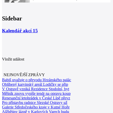
Sidebar
Kalendář akcí
15
Vložit událost
NEJNOVĚJŠÍ ZPRÁVY
Babiš uvažuje o převodu Hrzánského palác
Oblíbený karvinský areál Lodičky se přip
V Ostravě vzniká Rezidence Stodolní, byt
Mělník znovu vypíše tendr na opravu koup
Renesanční letohrádek v České Lípě převz
Pro přístavbu radnice Slezské Ostravy už
Galerie Středočeského kraje v Kutné Hoře
Alžbětiny lázně v Karlových Varech budu