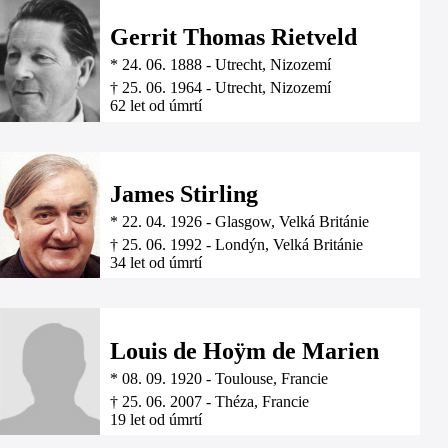
Gerrit Thomas Rietveld
*
24. 06. 1888
-
Utrecht, Nizozemí
†
25. 06. 1964
-
Utrecht, Nizozemí
62 let od úmrtí
James Stirling
*
22. 04. 1926
-
Glasgow, Velká Británie
†
25. 06. 1992
-
Londýn, Velká Británie
34 let od úmrtí
Louis de Hoÿm de Marien
*
08. 09. 1920
-
Toulouse, Francie
†
25. 06. 2007
-
Théza, Francie
19 let od úmrtí