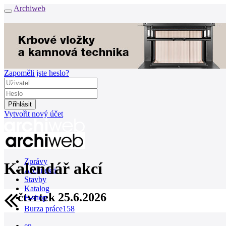
Archiweb
Zapoměli jste heslo?
Vytvořit nový účet
Zprávy
Kalendář akcí
Architekti
Stavby
Katalog
čtvrtek 25.6.2026
E-shop
Burza práce
158
en