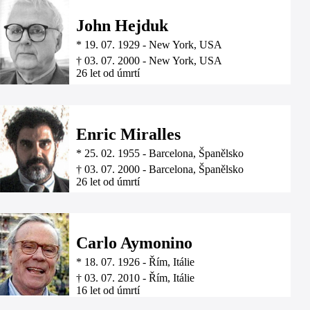
John Hejduk
*
19. 07. 1929
-
New York, USA
†
03. 07. 2000
-
New York, USA
26 let od úmrtí
Enric Miralles
*
25. 02. 1955
-
Barcelona, Španělsko
†
03. 07. 2000
-
Barcelona, Španělsko
26 let od úmrtí
Carlo Aymonino
*
18. 07. 1926
-
Řím, Itálie
†
03. 07. 2010
-
Řím, Itálie
16 let od úmrtí