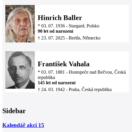
Hinrich Baller
*
03. 07. 1936
-
Stargard, Polsko
90 let od narození
†
23. 07. 2025
-
Berlín, Německo
František Vahala
*
03. 07. 1881
-
Hustopeče nad Bečvou, Česká
republika
145 let od narození
†
24. 03. 1942
-
Praha, Česká republika
Sidebar
Kalendář akcí
15