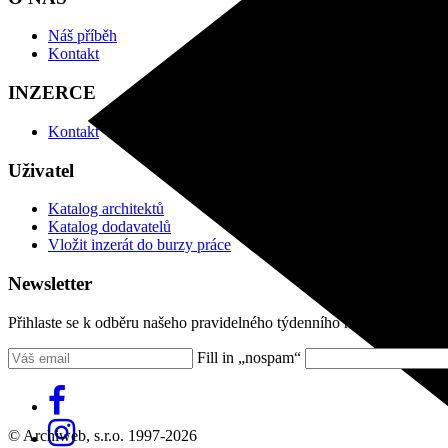
Náš příběh
Kontakt
INZERCE
Kontakt
Uživatel
Katalog architektů
Katalog dodavatelů
Vložit inzerát do burzy práce
Newsletter
Přihlaste se k odběru našeho pravidelného týdenního newsletteru:
Fill in „nospam“
© Archiweb, s.r.o. 1997-2026