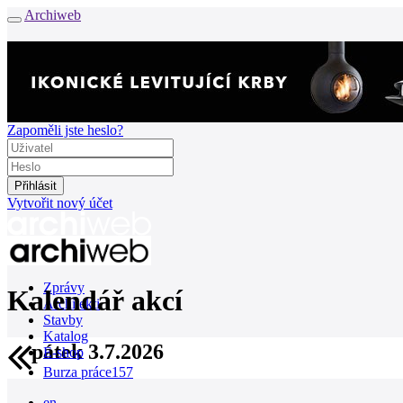
Archiweb
Zapoměli jste heslo?
Vytvořit nový účet
Zprávy
Kalendář akcí
Architekti
Stavby
Katalog
pátek 3.7.2026
E-shop
Burza práce
157
en