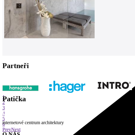
Partneři
1
Patička
2
3
4
5
internetové centrum architektury
6
Prev
Next
O NÁS