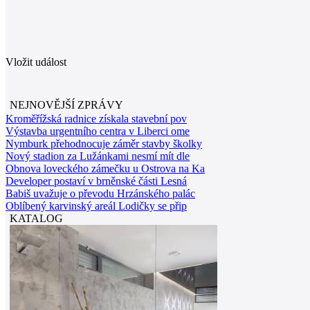
Vložit událost
NEJNOVĚJŠÍ ZPRÁVY
Kroměřížská radnice získala stavební pov
Výstavba urgentního centra v Liberci ome
Nymburk přehodnocuje záměr stavby školky
Nový stadion za Lužánkami nesmí mít dle
Obnova loveckého zámečku u Ostrova na Ka
Developer postaví v brněnské části Lesná
Babiš uvažuje o převodu Hrzánského palác
Oblíbený karvinský areál Lodičky se přip
KATALOG