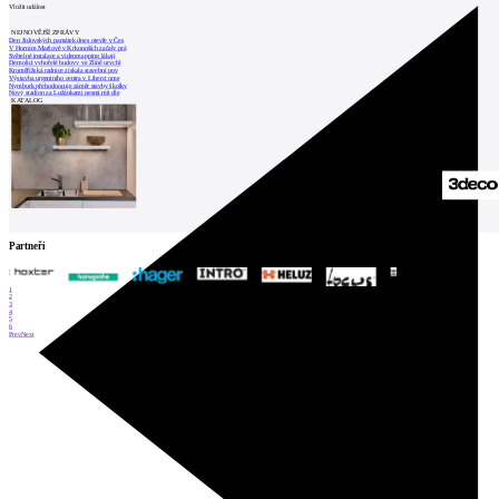
Vložit událost
NEJNOVĚJŠÍ ZPRÁVY
Den židovských památek dnes otevře v Čes
V Horním Maršově v Krkonoších začaly prá
Světelné instalace a videomapping lákají
Demolici vyhořelé budovy ve Zlíně urychl
Kroměřížská radnice získala stavební pov
Výstavba urgentního centra v Liberci ome
Nymburk přehodnocuje záměr stavby školky
Nový stadion za Lužánkami nesmí mít dle
KATALOG
Partneři
1
2
3
4
5
6
Prev
Next