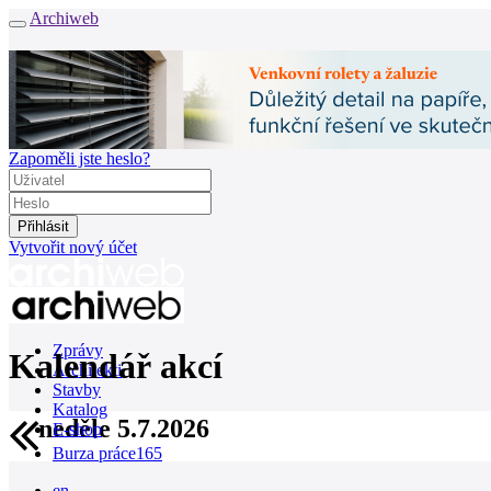
Archiweb
Zapoměli jste heslo?
Vytvořit nový účet
Zprávy
Kalendář akcí
Architekti
Stavby
Katalog
neděle 5.7.2026
E-shop
Burza práce
165
en