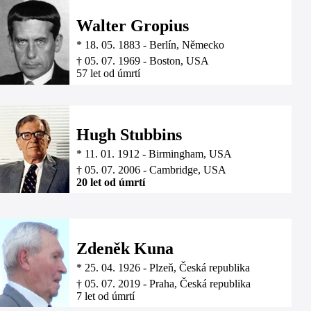
Walter Gropius
*
18. 05. 1883
-
Berlín, Německo
†
05. 07. 1969
-
Boston, USA
57 let od úmrtí
Hugh Stubbins
*
11. 01. 1912
-
Birmingham, USA
†
05. 07. 2006
-
Cambridge, USA
20 let od úmrtí
Zdeněk Kuna
*
25. 04. 1926
-
Plzeň, Česká republika
†
05. 07. 2019
-
Praha, Česká republika
7 let od úmrtí