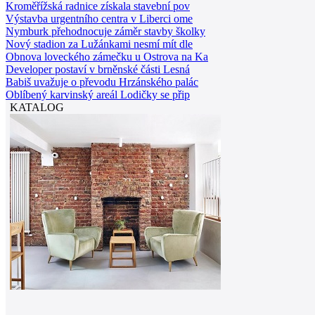
Kroměřížská radnice získala stavební pov
Výstavba urgentního centra v Liberci ome
Nymburk přehodnocuje záměr stavby školky
Nový stadion za Lužánkami nesmí mít dle
Obnova loveckého zámečku u Ostrova na Ka
Developer postaví v brněnské části Lesná
Babiš uvažuje o převodu Hrzánského palác
Oblíbený karvinský areál Lodičky se přip
KATALOG