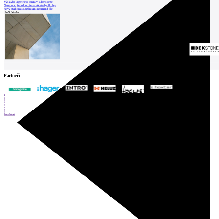
Výstavba urgentního centra v Liberci ome
Nymburk přehodnocuje záměr stavby školky
Nový stadion za Lužánkami nesmí mít dle
KATALOG
Partneři
1
2
3
4
5
6
Prev
Next