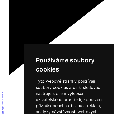
Používáme soubory
cookies
Tyto webové stránky používají
soubory cookies a další sledovací
nástroje s cílem vylepšení
1
2
3
4
uživatelského prostředí, zobrazení
5
6
7
přizpůsobeného obsahu a reklam,
8
9
10
11
analýzy návštěvnosti webových
12
13