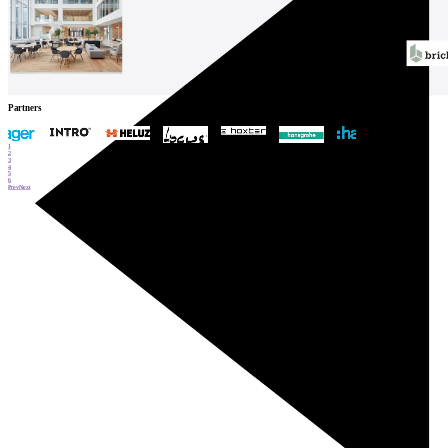
Partners
1
2
3
4
5
6
Prev
Next