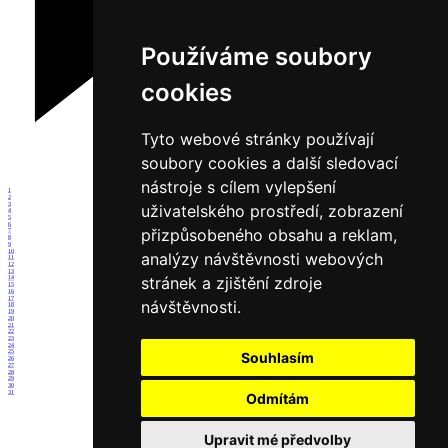
Používáme soubory
cookies
Tyto webové stránky používají
soubory cookies a další sledovací
nástroje s cílem vylepšení
1
2
3
uživatelského prostředí, zobrazení
4
5
6
přizpůsobeného obsahu a reklam,
7
8
9
10
analýzy návštěvnosti webových
11
12
13
stránek a zjištění zdroje
14
15
16
17
návštěvnosti.
18
19
20
21
22
23
24
25
Souhlasím
26
27
28
29
30
31
Odmítám
Upravit mé předvolby