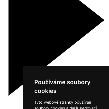
Používáme soubory
cookies
Tyto webové stránky používají
soubory cookies a další sledovací